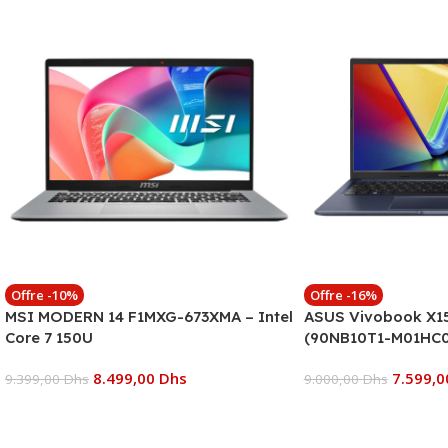
Offre -10%
Offre -16%
MSI MODERN 14 F1MXG-673XMA – Intel
ASUS Vivobook X15
Core 7 150U
(90NB10T1-M01HC0
8.499,00
Dhs
7.599,
9.399,00
Dhs
9.000,00
Dhs
Ajouter Au Panier
Ajouter Au Panier