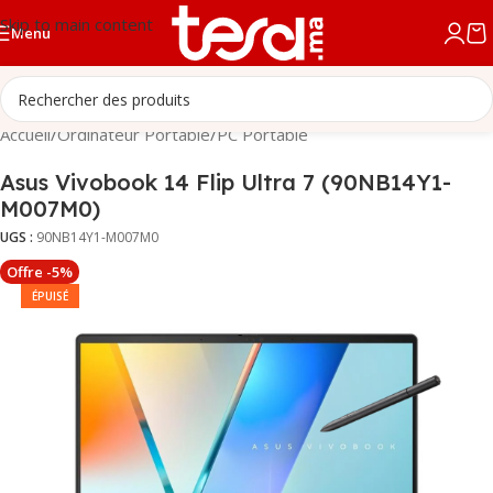
Skip to main content
Menu
Accueil
/
Ordinateur Portable
/
PC Portable
Asus Vivobook 14 Flip Ultra 7 (90NB14Y1-
M007M0)
UGS :
90NB14Y1-M007M0
Offre -5%
ÉPUISÉ