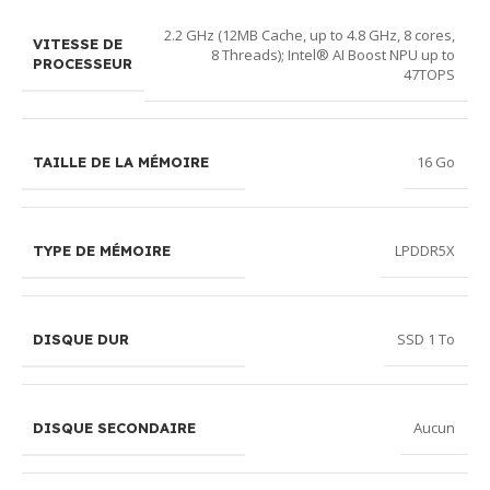
2.2 GHz (12MB Cache, up to 4.8 GHz, 8 cores,
VITESSE DE
8 Threads); Intel® AI Boost NPU up to
PROCESSEUR
47TOPS
16 Go
TAILLE DE LA MÉMOIRE
LPDDR5X
TYPE DE MÉMOIRE
SSD 1 To
DISQUE DUR
Aucun
DISQUE SECONDAIRE