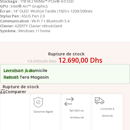
Stockage :
1TB M.2 NVMe™ PCIe® 4.0 SSD
GPU :
Intel® Arc™ Graphics
Écran :
14″ OLED WUXGA Tactile (1920 x 1200) 500nits
Stylus Pen :
ASUS Pen 2.0
Communication :
Wi-Fi 7 + Bluetooth 5.4
Clavier:
AZERTY Clavier rétroéclairé
Système :
Windows 11 home
Rupture de stock
12.690,00
Dhs
13.399,00
Dhs
Livraison à domicile
sous 2 à 5 jours
Retrait Tera Magasin
Sous 1h
Rupture de stock
Comparer
Livraison à
Satisfait ou
Garantie légale
domicile
remboursé