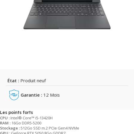
État :
Produit neuf
Garantie :
12 Mois
Les points forts
CPU :
Intel® Core™ i5-13420H
RAM :
16Go DDR5-5200
Stockage :
512Go SSD m.2 PCIe Gen4 NVMe
GPU :
GeForce RTX 5050 8Go GDDR7