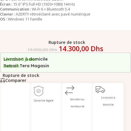
Écran :
15.6″ IPS Full-HD (1920×1080) 144 Hz
Communication :
Wi-Fi 6 + Bluetooth 5.4
Clavier :
AZERTY rétroéclairé avec pavé numérique
OS :
Windows 11 Famille
Rupture de stock
14.300,00
Dhs
16.900,00
Dhs
Livraison à domicile
sous 2 à 5 jours
Retrait Tera Magasin
Sous 1h
Rupture de stock
Comparer
Livraison à
Satisfait ou
Garantie légale
domicile
remboursé