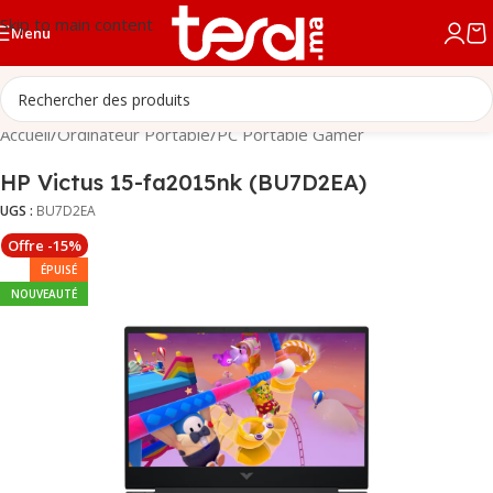
Skip to main content
Menu
Accueil
/
Ordinateur Portable
/
PC Portable Gamer
HP Victus 15-fa2015nk (BU7D2EA)
UGS :
BU7D2EA
Offre -15%
ÉPUISÉ
NOUVEAUTÉ