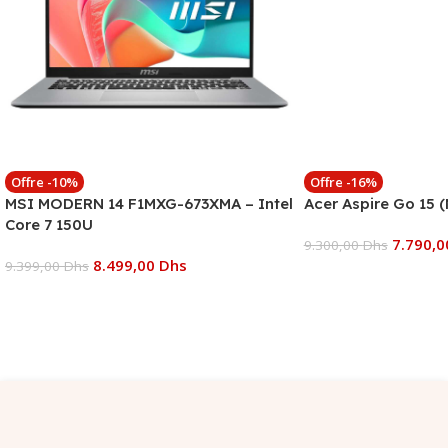
Offre -10%
Offre -16%
MSI MODERN 14 F1MXG-673XMA – Intel
Acer Aspire Go 15 
Core 7 150U
7.790,
9.300,00
Dhs
8.499,00
Dhs
9.399,00
Dhs
Ajouter Au Panier
Ajouter Au Panier