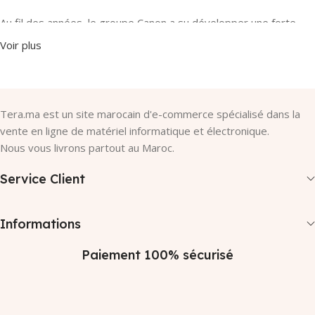
Au fil des années, le groupe Canon a su développer une forte
reconnaissance de marque qui fait aujourd’hui de lui un acteur
Voir plus
reconnu et apprécié, élu première marque de confiance dans le
domaine des appareils photos en Europe.
Tera.ma est un site marocain d'e-commerce spécialisé dans la
vente en ligne de matériel informatique et électronique.
Nous vous livrons partout au Maroc.
Service Client
Informations
Paiement 100% sécurisé