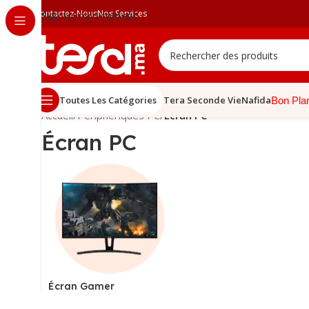
Contactez-Nous
Nos Services
Skip to main content
Toutes Les Catégories
Tera Seconde Vie
Nafida
Bon Pla
Accueil
/
Périphériques PC
/
Écran PC
Écran PC
Écran Gamer