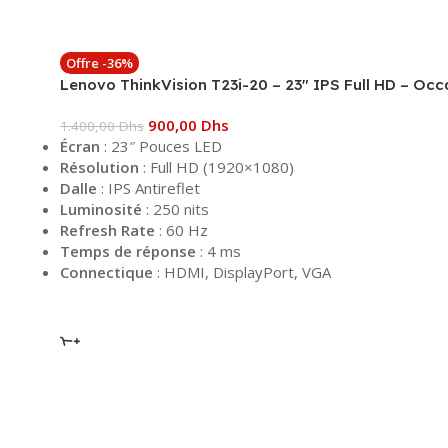
Offre -36%
Lenovo ThinkVision T23i-20 – 23″ IPS Full HD – Occ
900,00
Dhs
1.400,00
Dhs
Écran
: 23″ Pouces LED
Résolution
: Full HD (1920×1080)
Dalle
: IPS Antireflet
Luminosité
: 250 nits
Refresh Rate
: 60 Hz
Temps de réponse
: 4 ms
Connectique
: HDMI, DisplayPort, VGA