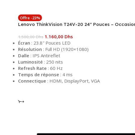
Offre -23%
Lenovo ThinkVision T24V-20 24″ Pouces – Occasio
1.160,00
Dhs
1.500,00
Dhs
Écran
: 23.8″ Pouces LED
Résolution
: Full HD (1920×1080)
Dalle
: IPS Antireflet
Luminosité
: 250 nits
Refresh Rate
: 60 Hz
Temps de réponse
: 4 ms
Connectique
: HDMI, DisplayPort, VGA