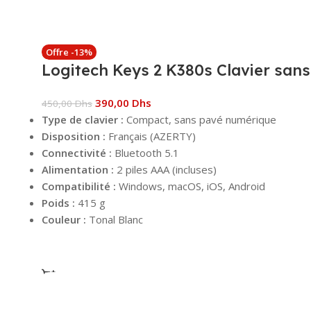
Offre -13%
Logitech Keys 2 K380s Clavier sans 
390,00
Dhs
450,00
Dhs
Type de clavier :
Compact, sans pavé numérique
Disposition :
Français (AZERTY)
Connectivité :
Bluetooth 5.1
Alimentation :
2 piles AAA (incluses)
Compatibilité :
Windows, macOS, iOS, Android
Poids :
415 g
Couleur :
Tonal Blanc