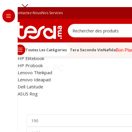
Skip to main content
Contactez-Nous
Nos Services
Demandes populaires
Toutes Les Catégories
Tera Seconde Vie
Nafida
Bon Pla
Accueil
/
Périphériques PC
/
Clavier PC
HP Elitebook
Clavier PC
HP Probook
Lenovo Thinkpad
Close
Lenovo Ideapad
Dell Latitude
Prix
ASUS Rog