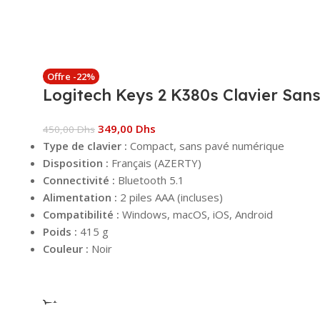
Offre -22%
Logitech Keys 2 K380s Clavier Sans 
349,00
Dhs
450,00
Dhs
Type de clavier :
Compact, sans pavé numérique
Disposition :
Français (AZERTY)
Connectivité :
Bluetooth 5.1
Alimentation :
2 piles AAA (incluses)
Compatibilité :
Windows, macOS, iOS, Android
Poids :
415 g
Couleur :
Noir