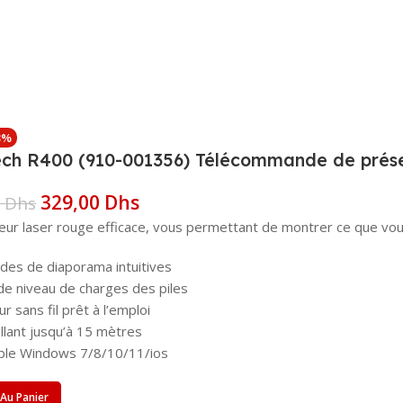
3%
ech R400 (910-001356) Télécommande de présen
329,00
Dhs
0
Dhs
eur laser rouge efficace, vous permettant de montrer ce que vo
es de diaporama intuitives
e niveau de charges des piles
r sans fil prêt à l’emploi
llant jusqu’à 15 mètres
ble Windows 7/8/10/11/ios
 Au Panier