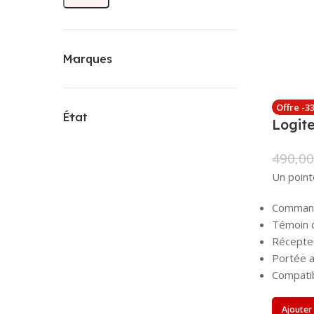
Marques
Offre -3
État
Logit
490,0
Un point
Command
Témoin d
Récepteu
Portée a
Compati
Ajouter