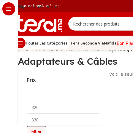
Contactez-Nous
Nos Services
Skip to main content
Toutes Les Catégories
Tera Seconde Vie
Nafida
Bon Pla
Accueil
/
Périphériques PC
/
Réseaux - Connectique
/
Adapt
Adaptateurs & Câbles
Voici le seu
Prix
Filtrer