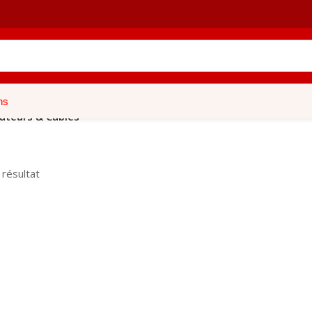
ns
ateurs & Câbles
l résultat