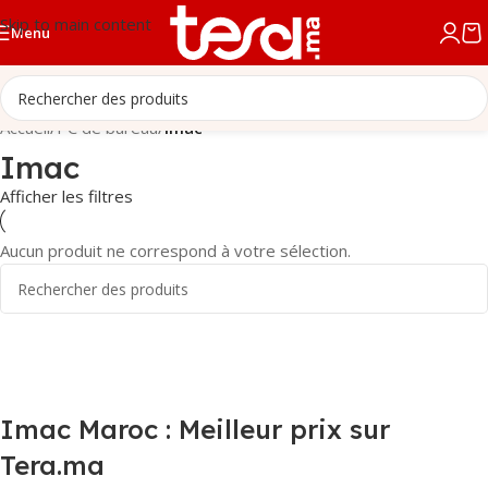
Skip to main content
Menu
Accueil
/
PC de bureau
/
Imac
Imac
Afficher les filtres
Aucun produit ne correspond à votre sélection.
Imac Maroc : Meilleur prix sur
Tera.ma