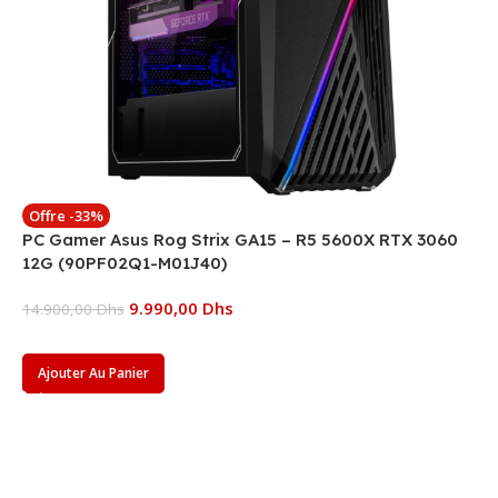
Offre -33%
PC Gamer Asus Rog Strix GA15 – R5 5600X RTX 3060
12G (90PF02Q1-M01J40)
9.990,00
Dhs
14.900,00
Dhs
Ajouter Au Panier