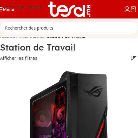
Skip to main content
Menu
Accueil
/
PC de bureau
/
Station de Travail
Station de Travail
Afficher les filtres