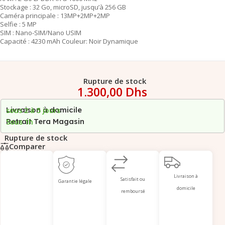
Stockage : 32 Go, microSD, jusqu’à 256 GB
Caméra principale : 13MP+2MP+2MP
Selfie : 5 MP
SIM : Nano-SIM/Nano USIM
Capacité : 4230 mAh Couleur: Noir Dynamique
Rupture de stock
1.300,00
Dhs
Livraison à domicile
sous 2 à 5 jours
Retrait Tera Magasin
Sous 1h
Rupture de stock
Comparer
Livraison à
Satisfait ou
Garantie légale
domicile
remboursé