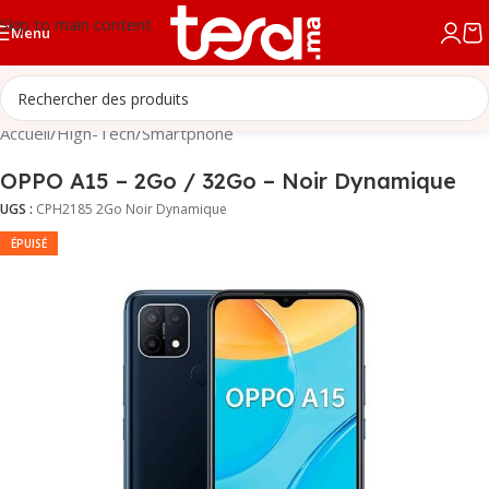
Skip to main content
Menu
Accueil
/
High-Tech
/
Smartphone
OPPO A15 – 2Go / 32Go – Noir Dynamique
UGS :
CPH2185 2Go Noir Dynamique
ÉPUISÉ