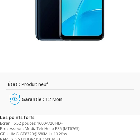
État :
Produit neuf
Garantie :
12 Mois
Les points forts
Ecran : 6,52 pouces 1600×720 HD+
Processeur : MediaTek Helio P35 (MT6765)
GPU : IMG GE8320@680MHz 10.2fps
RAM : 2 Go LPDDR4X à 1600 MHz