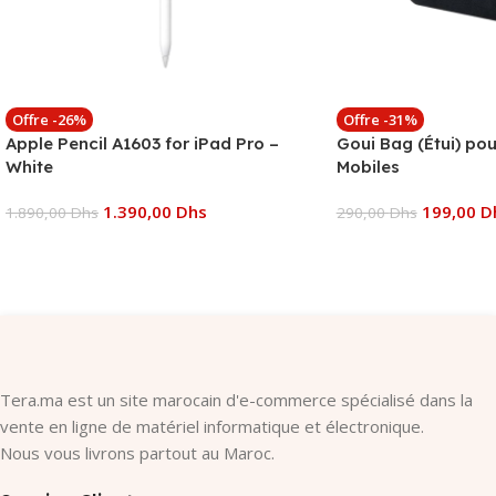
Offre -26%
Offre -31%
Apple Pencil A1603 for iPad Pro –
Goui Bag (Étui) po
White
Mobiles
1.390,00
Dhs
199,00
D
1.890,00
Dhs
290,00
Dhs
Ajouter Au Panier
Ajouter Au Panier
Tera.ma est un site marocain d'e-commerce spécialisé dans la
vente en ligne de matériel informatique et électronique.
Nous vous livrons partout au Maroc.