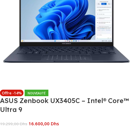
Offre -14%
NOUVEAUTÉ
ASUS Zenbook UX3405C – Intel® Core™
Ultra 9
16.600,00
Dhs
19.299,00
Dhs