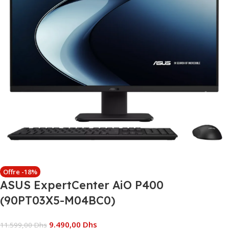
Offre -18%
ASUS ExpertCenter AiO P400
(90PT03X5-M04BC0)
9.490,00
Dhs
11.599,00
Dhs