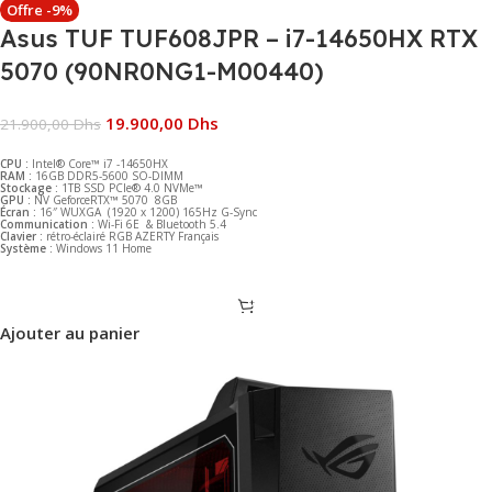
Offre -9%
Asus TUF TUF608JPR – i7-14650HX RTX
5070 (90NR0NG1-M00440)
19.900,00
Dhs
21.900,00
Dhs
CPU :
Intel® Core™ i7 -14650HX
RAM :
16GB DDR5-5600 SO-DIMM
Stockage :
1TB SSD PCIe® 4.0 NVMe™
GPU :
NV GeforceRTX™ 5070 8GB
Écran :
16″ WUXGA (1920 x 1200) 165Hz G-Sync
Communication :
Wi-Fi 6E & Bluetooth 5.4
Clavier :
rétro-éclairé RGB AZERTY Français
Système :
Windows 11 Home
Ajouter au panier