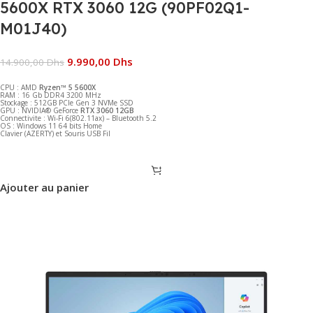
5600X RTX 3060 12G (90PF02Q1-
M01J40)
9.990,00
Dhs
14.900,00
Dhs
CPU : AMD
Ryzen™ 5 5600X
RAM : 16 Gb DDR4 3200 MHz
Stockage : 512GB PCIe Gen 3 NVMe SSD
GPU : NVIDIA® GeForce
RTX 3060 12GB
Connectivite : Wi-Fi 6(802.11ax) – Bluetooth 5.2
OS : Windows 11 64 bits Home
Clavier (AZERTY) et Souris USB Fil
Ajouter au panier