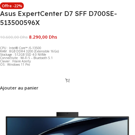
Offre -22%
Asus ExpertCenter D7 SFF D700SE-
513500596X
8.290,00
Dhs
10.600,00
Dhs
CPU : Intel® Core™ i5-13500
RAM : 8GB DDR4 3200 (Extensible 16Go)
Stockage : 512GB SSD 4.0 NVMe
Connectivite : Wi-Fi 5 – Bluetooth 5.1
Clavier : Filaire Azerty
OS : Windows 11 Pro
Ajouter au panier