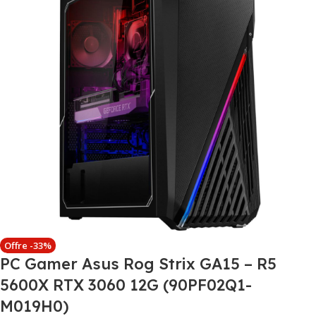
Offre -33%
PC Gamer Asus Rog Strix GA15 – R5
5600X RTX 3060 12G (90PF02Q1-
M019H0)