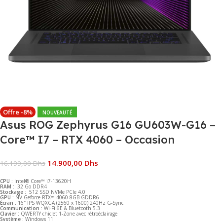
Offre -8%
NOUVEAUTÉ
Asus ROG Zephyrus G16 GU603W-G16 –
Core™ I7 – RTX 4060 – Occasion
14.900,00
Dhs
16.199,00
Dhs
CPU :
Intel® Core™ i7-13620H
RAM :
32 Go DDR4
Stockage :
512 SSD NVMe PCIe 4.0
GPU :
NV Geforce RTX™ 4060 8GB GDDR6
Écran :
16″ IPS WQXGA (2560 x 1600) 240Hz G-Sync
Communication :
Wi-Fi 6E & Bluetooth 5.3
Clavier :
QWERTY chiclet 1-Zone avec rétroéclairage
Système :
Windows 11