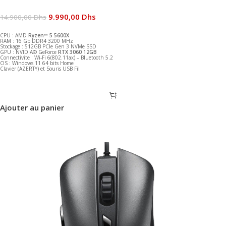
9.990,00
Dhs
14.900,00
Dhs
CPU : AMD
Ryzen™ 5 5600X
RAM : 16 Gb DDR4 3200 MHz
Stockage : 512GB PCIe Gen 3 NVMe SSD
GPU : NVIDIA® GeForce
RTX 3060 12GB
Connectivite : Wi-Fi 6(802.11ax) – Bluetooth 5.2
OS : Windows 11 64 bits Home
Clavier (AZERTY) et Souris USB Fil
Ajouter au panier