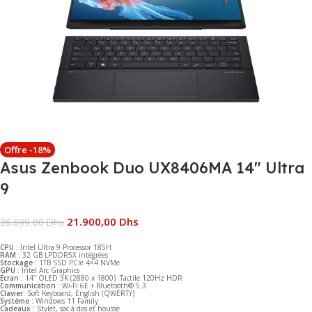
Offre -18%
Asus Zenbook Duo UX8406MA 14″ Ultra
9
21.900,00
Dhs
26.699,00
Dhs
CPU :
Intel Ultra 9 Processor 185H
RAM :
32 GB LPDDR5X intégrées
Stockage :
1TB SSD PCIe 4×4 NVMe
GPU :
Intel Arc Graphics
Écran :
14″ OLED 3K (2880 x 1800) Tactile 120Hz HDR
Communication :
Wi-Fi 6E + Bluetooth® 5.3
Clavier:
Soft Keyboard, English (QWERTY)
Système :
Windows 11 Family
Cadeaux :
Stylet, sac à dos et housse