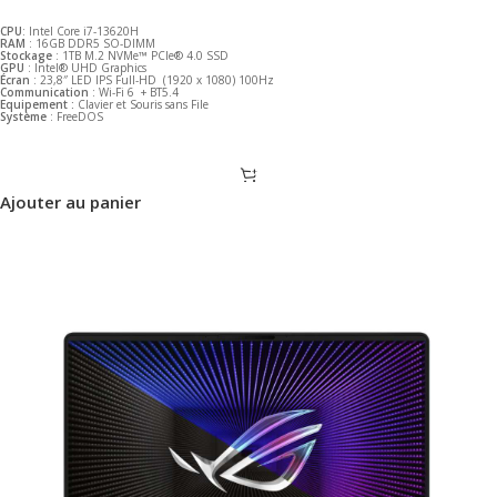
CPU
: Intel Core i7-13620H
RAM
: 16GB DDR5 SO-DIMM
Stockage
: 1TB M.2 NVMe™ PCIe® 4.0 SSD
GPU
: Intel® UHD Graphics
Écran
: 23,8″ LED IPS Full-HD (1920 x 1080) 100Hz
Communication
: Wi-Fi 6 + BT5.4
Equipement :
Clavier et Souris sans File
Système
: FreeDOS
Ajouter au panier