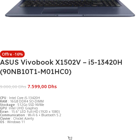
Offre -16%
ASUS Vivobook X1502V – i5-13420H
(90NB10T1-M01HC0)
7.599,00
Dhs
9.000,00
Dhs
CPU
: Intel Core i5-13420H
RAM
: 16GB DDR4 SO-DIMM
Stockage
: 512Go SSD NVMe
GPU
: Intel UHD Graphics
Écran
: 15.6″ LED Full-HD (1920 x 1080)
Communication
: Wi-Fi 6 + Bluetooth 5.2
Clavier
: Chiclet Azerty
OS
: Windows 11