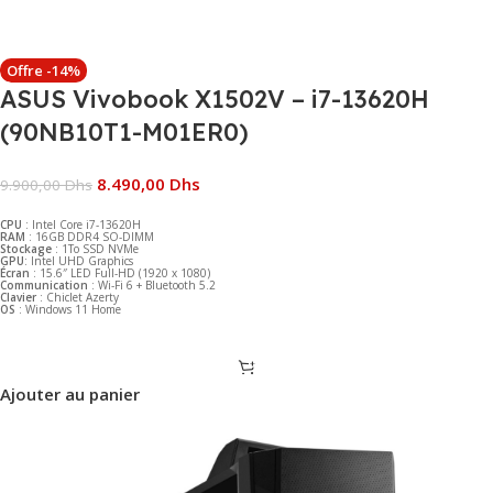
Offre -14%
ASUS Vivobook X1502V – i7-13620H
(90NB10T1-M01ER0)
8.490,00
Dhs
9.900,00
Dhs
CPU
: Intel Core i7-13620H
RAM
: 16GB DDR4 SO-DIMM
Stockage
: 1To SSD NVMe
GPU
: Intel UHD Graphics
Écran
: 15.6″ LED Full-HD (1920 x 1080)
Communication
: Wi-Fi 6 + Bluetooth 5.2
Clavier
: Chiclet Azerty
OS
: Windows 11 Home
Ajouter au panier