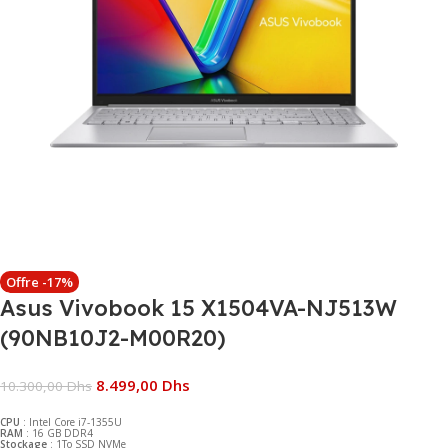
Offre -17%
Asus Vivobook 15 X1504VA-NJ513W
(90NB10J2-M00R20)
8.499,00
Dhs
10.300,00
Dhs
CPU
: Intel Core i7-1355U
RAM
: 16 GB DDR4
Stockage
: 1To SSD NVMe