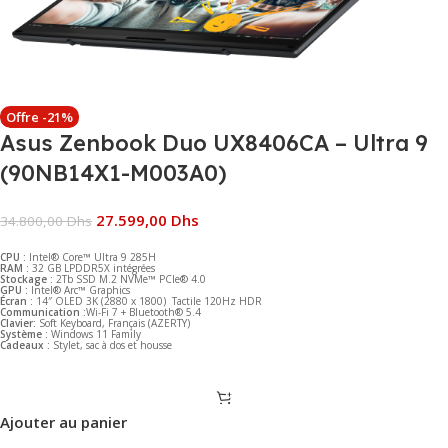
Offre -21%
Asus Zenbook Duo UX8406CA – Ultra 9
(90NB14X1-M003A0)
27.599,00
Dhs
34.800,00
Dhs
CPU :
Intel® Core™ Ultra 9 285H
RAM :
32 GB LPDDR5X intégrées
Stockage :
2Tb SSD M.2 NVMe™ PCIe® 4.0
GPU :
Intel® Arc™ Graphics
Écran :
14″ OLED 3K (2880 x 1800) Tactile 120Hz HDR
Communication :
Wi-Fi 7 + Bluetooth® 5.4
Clavier:
Soft Keyboard, Français (AZERTY)
Système :
Windows 11 Family
Cadeaux :
Stylet, sac à dos et housse
Ajouter au panier