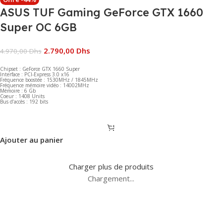
ASUS TUF Gaming GeForce GTX 1660
Super OC 6GB
2.790,00
Dhs
4.970,00
Dhs
Chipset : GeForce GTX 1660 Super
Interface : PCI-Express 3.0 x16
Fréquence boostée : 1530MHz / 1845MHz
Fréquence mémoire vidéo : 14002MHz
Mémoire : 6 Gb
Coeur : 1408 Units
Bus d’accès : 192 bits
Ajouter au panier
Charger plus de produits
Chargement...