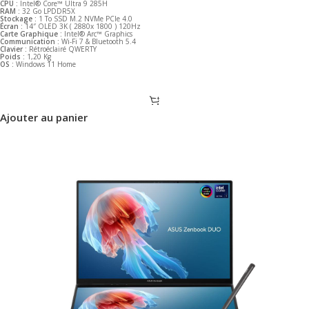
CPU :
Intel® Core™ Ultra 9 285H
RAM :
32 Go LPDDR5X
Stockage :
1 To SSD M.2 NVMe PCIe 4.0
Écran :
14″ OLED 3K ( 2880x 1800 ) 120Hz
Carte Graphique :
Intel® Arc™ Graphics
Communication :
Wi-Fi 7 & Bluetooth 5.4
Clavier :
Rétroéclairé QWERTY
Poids :
1,20 Kg
OS :
Windows 11 Home
Ajouter au panier