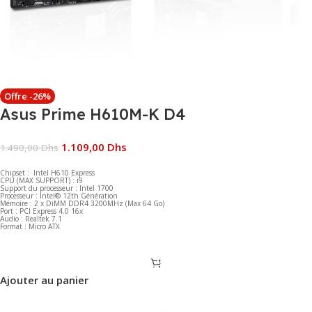
Offre -26%
Asus Prime H610M-K D4
1.109,00
Dhs
1.490,00
Dhs
Chipset : Intel H610 Express
CPU (MAX SUPPORT) : i9
Support du processeur : Intel 1700
Processeur : Intel® 12th Génération
Mémoire : 2 x DiMM DDR4 3200MHz (Max 64 Go)
Port : PCI Express 4.0 16x
Audio : Realtek 7.1
Format : Micro ATX
Ajouter au panier