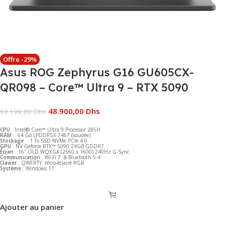
Offre -29%
Asus ROG Zephyrus G16 GU605CX-
QR098 – Core™ Ultra 9 – RTX 5090
48.900,00
Dhs
69.199,00
Dhs
CPU :
Intel® Core™ Ultra 9 Processor 285H
RAM :
64 Go LPDDR5X-7467 (soudée)
Stockage :
1 To SSD NVMe PCIe 4.0
GPU :
NV Geforce RTX™ 5090 24GB GDDR7
Écran :
16″ OLD WQXGA (2560 x 1600) 240Hz G-Sync
Communication :
Wi-Fi 7 & Bluetooth 5.4
Clavier :
QWERTY rétro-éclairé RGB
Système :
Windows 11
Ajouter au panier