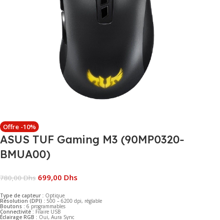
Offre -10%
ASUS TUF Gaming M3 (90MP0320-
BMUA00)
699,00
Dhs
780,00
Dhs
Type de capteur :
Optique
Résolution (DPI) :
500 – 6200 dpi, réglable
Boutons :
6 programmables
Connectivité :
Filaire USB
Éclairage RGB :
Oui, Aura Sync