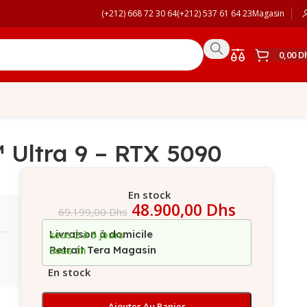
(+212) 668 72 30 64
(+212) 537 61 64 23
Magasin
0,00
D
Ultra 9 – RTX 5090
En stock
48.900,00
Dhs
69.199,00
Dhs
Livraison à domicile
sous 2 à 5 jours
Retrait Tera Magasin
Sous 1h
En stock
Ajouter Au Panier