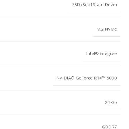
SSD (Solid State Drive)
M.2 NVMe
Intel® intégrée
NVIDIA® GeForce RTX™ 5090
24 Go
GDDR7