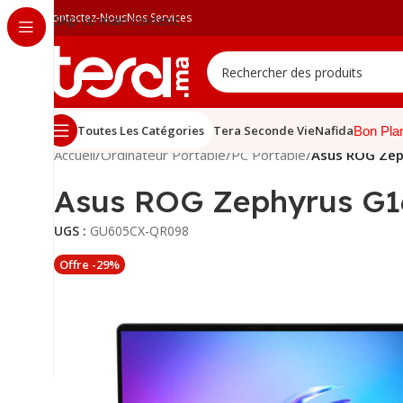
Contactez-Nous
Nos Services
Skip to main content
Toutes Les Catégories
Tera Seconde Vie
Nafida
Bon Pla
Accueil
/
Ordinateur Portable
/
PC Portable
/
Asus ROG Zep
Asus ROG Zephyrus G1
UGS :
GU605CX-QR098
Offre -29%