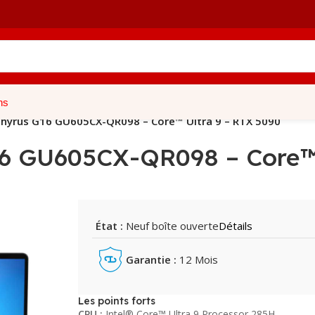
ns
hyrus G16 GU605CX-QR098 – Core™ Ultra 9 – RTX 5090
6 GU605CX-QR098 – Core™ 
État :
Neuf boîte ouverte
Détails
Garantie :
12 Mois
Les points forts
CPU :
Intel® Core™ Ultra 9 Processor 285H