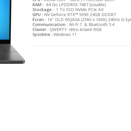
RAM :
64 Go LPDDR5X-7467 (soudée)
Stockage :
1 To SSD NVMe PCIe 4.0
GPU :
NV Geforce RTX™ 5090 24GB GDDR7
Écran :
16″ OLD WQXGA (2560 x 1600) 240Hz G-Sy
Communication :
Wi-Fi 7 & Bluetooth 5.4
Clavier :
QWERTY rétro-éclairé RGB
Système :
Windows 11