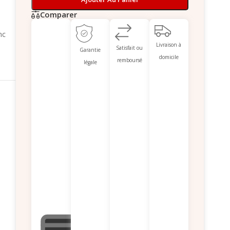
Comparer
nc
Livraison à
Satisfait ou
Garantie
domicile
remboursé
légale