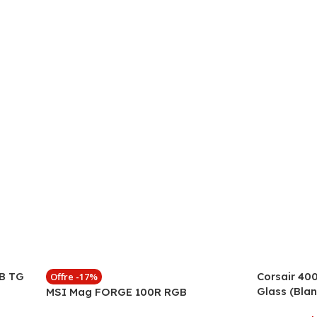
GB TG
Corsair 40
Offre -17%
Glass (Blan
MSI Mag FORGE 100R RGB