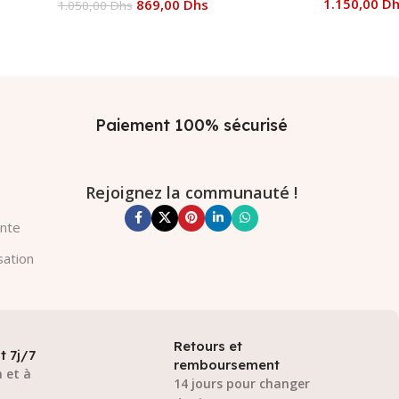
1.150,00
D
869,00
Dhs
1.050,00
Dhs
Ajouter Au
Ajouter Au Panier
Paiement 100% sécurisé
Rejoignez la communauté !
ente
sation
Retours et
t 7j/7
remboursement
 et à
14 jours pour changer