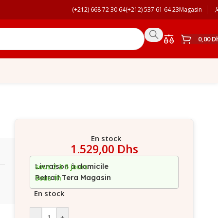
(+212) 668 72 30 64
(+212) 537 61 64 23
Magasin
0,00
D
En stock
1.529,00
Dhs
Livraison à domicile
sous 2 à 5 jours
Retrait Tera Magasin
Sous 1h
En stock
-
+