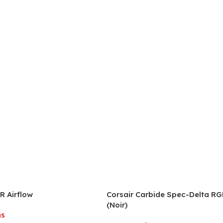
R Airflow
Corsair Carbide Spec-Delta R
(Noir)
hs