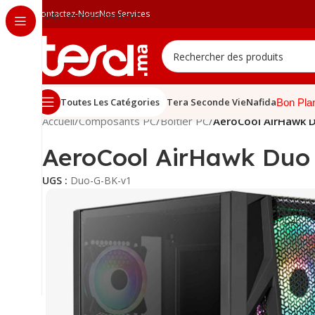
Contactez-Nous
Nos Services
Skip to main content
Toutes Les Catégories
Tera Seconde Vie
Nafida
Bon Pla
Accueil
/
Composants PC
/
Boîtier PC
/
AeroCool AirHawk 
AeroCool AirHawk Duo
UGS :
Duo-G-BK-v1