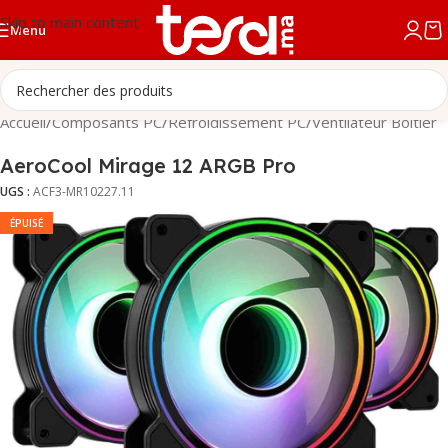
Skip to main content
Menu
Accueil
/
Composants PC
/
Refroidissement PC
/
Ventilateur Boitier
AeroCool Mirage 12 ARGB Pro
UGS :
ACF3-MR10227.11
ÉPUISÉ