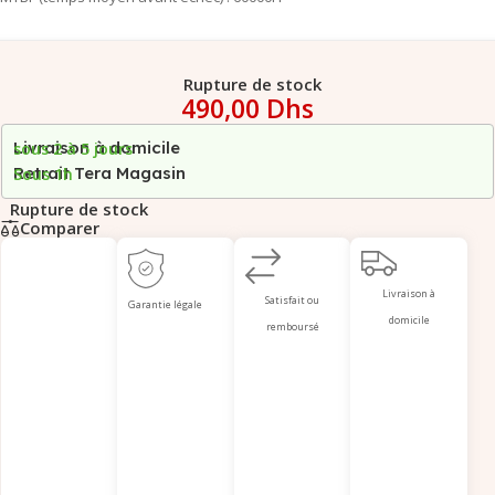
Rupture de stock
490,00
Dhs
Livraison à domicile
sous 2 à 5 jours
Retrait Tera Magasin
Sous 1h
Rupture de stock
Comparer
Livraison à
Satisfait ou
Garantie légale
domicile
remboursé