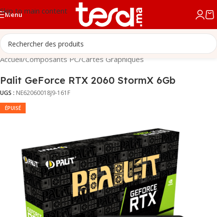
Skip to main content
Menu
Accueil
/
Composants PC
/
Cartes Graphiques
Palit GeForce RTX 2060 StormX 6Gb
UGS :
NE62060018J9-161F
ÉPUISÉ