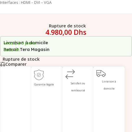
Interfaces : HDMI – DVI – VGA
Rupture de stock
4.980,00
Dhs
Livraison à domicile
sous 2 à 5 jours
Retrait Tera Magasin
Sous 1h
Rupture de stock
Comparer
Livraison à
Satisfait ou
Garantie légale
domicile
remboursé