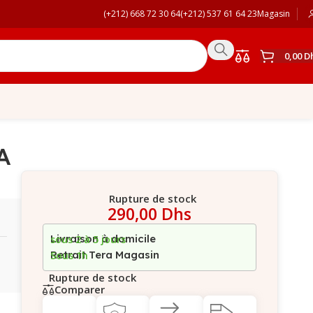
(+212) 668 72 30 64
(+212) 537 61 64 23
Magasin
0,00
D
A
Rupture de stock
290,00
Dhs
Livraison à domicile
sous 2 à 5 jours
Retrait Tera Magasin
Sous 1h
Rupture de stock
Comparer