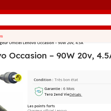
ns
geur Officiel Lenovo Occasion – 90W 20v, 4.5A
vo Occasion – 90W 20v, 4.5
Condition :
Très bon état
Garantie :
6 Mois
Détails
Tera 2end Vie
Les points forts
Chargeur officiel Lenovo