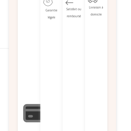
Livraison à
Satisfait ou
Garantie
domicile
remboursé
légale