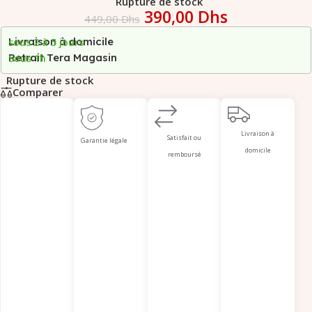
Rupture de stock
390,00
Dhs
449,00
Dhs
Livraison à domicile
sous 2 à 5 jours
Retrait Tera Magasin
Sous 1h
Rupture de stock
Comparer
Livraison à
Satisfait ou
Garantie légale
domicile
remboursé