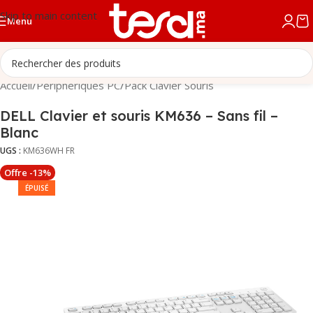
Skip to main content
Menu
Accueil
/
Périphériques PC
/
Pack Clavier Souris
DELL Clavier et souris KM636 – Sans fil –
Blanc
UGS :
KM636WH FR
Offre -13%
ÉPUISÉ