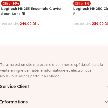
Offre -36%
Offre -8%
Logitech MK235 Ensemble Clavier-
Logitech MK250 Cla
Souri Sans fil
Fil
249,00
Dhs
259,00
D
390,00
Dhs
280,00
Dhs
Ajouter Au Panier
Ajouter Au Panier
Tera.ma est un site marocain d'e-commerce spécialisé dans la
vente en ligne de matériel informatique et électronique.
Nous vous livrons partout au Maroc.
Service Client
Informations