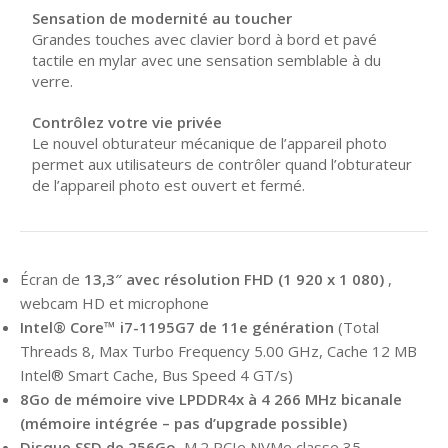
Sensation de modernité au toucher
Grandes touches avec clavier bord à bord et pavé
tactile en mylar avec une sensation semblable à du
verre.
Contrôlez votre vie privée
Le nouvel obturateur mécanique de l’appareil photo
permet aux utilisateurs de contrôler quand l’obturateur
de l’appareil photo est ouvert et fermé.
Écran de
13,3″ avec résolution FHD (1 920 x 1 080)
,
webcam HD et microphone
Intel® Core™ i7-1195G7 de 11e génération
(Total
Threads 8, Max Turbo Frequency 5.00 GHz, Cache 12 MB
Intel® Smart Cache, Bus Speed 4 GT/s)
8Go de mémoire vive LPDDR4x à 4 266 MHz bicanale
(mémoire intégrée – pas d’upgrade possible)
Disque SSD de 256Go
, M.2 PCIe NVMe classe 35