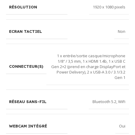
1920 x 1080 pixels
RÉSOLUTION
Non
ECRAN TACTIEL
1 x entrée/sortie casque/microphone
1/8″ / 3,5 mm
,
1 x HDMI 1.4b
,
1 x USB C
Gen 2×2 (prend en charge DisplayPort et
CONNECTEUR(S)
Power Delivery)
,
2 x USB-A 3.0 / 3.1/3.2
Gen 1
Bluetooth 5.2
,
WiFi
RÉSEAU SANS-FIL
Oui
WEBCAM INTÉGRÉ