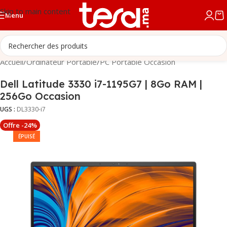
Skip to main content
Menu
Accueil
/
Ordinateur Portable
/
PC Portable Occasion
Dell Latitude 3330 i7-1195G7 | 8Go RAM |
256Go Occasion
UGS :
DL3330-i7
Offre -24%
ÉPUISÉ