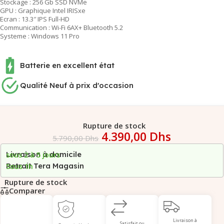
Stockage : 256 Gb SSD NVMe
GPU : Graphique Intel IRISxe
Ecran : 13.3″ IPS Full-HD
Communication : Wi-Fi 6AX+ Bluetooth 5.2
Systeme : Windows 11 Pro
Batterie en excellent état
Qualité Neuf à prix d'occasion
Rupture de stock
4.390,00
Dhs
5.790,00
Dhs
Livraison à domicile
sous 2 à 5 jours
Retrait Tera Magasin
Sous 1h
Rupture de stock
Comparer
Livraison à
Satisfait ou