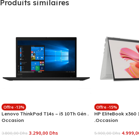
Produits similaires
Offre -13%
Offre -15%
Lenovo ThinkPad T14s – i5 10Th Gén .
HP EliteBook x360 
Occasion
.Occasion
3.290,00
Dhs
4.999,
3.800,00
Dhs
5.900,00
Dhs