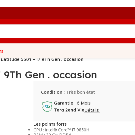
ns
 Latitude 5501 – i7 9Th Gen . occasion
7 9Th Gen . occasion
Condition :
Très bon état
Garantie :
6 Mois
Détails
Tera 2end Vie
Les points forts
CPU : intel® Core™ i7 9850H
RAM : 32 Go DDR4