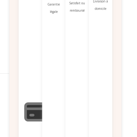
Livraison à
Satisfait ou
Garantie
domicile
remboursé
légale