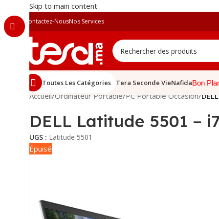
Skip to main content
Contactez-Nous
Nos Services
Toutes Les Catégories
Tera Seconde Vie
Nafida
Bon Pla
Accueil
/
Ordinateur Portable
/
PC Portable Occasion
/
DELL
DELL Latitude 5501 – i
UGS :
Latitude 5501
Épuisé