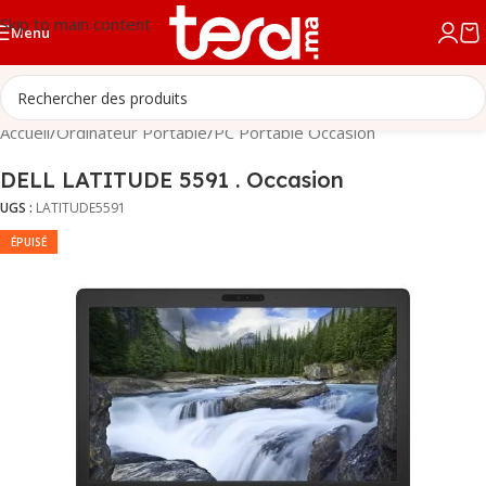
Skip to main content
Menu
Accueil
/
Ordinateur Portable
/
PC Portable Occasion
DELL LATITUDE 5591 . Occasion
UGS :
LATITUDE5591
ÉPUISÉ