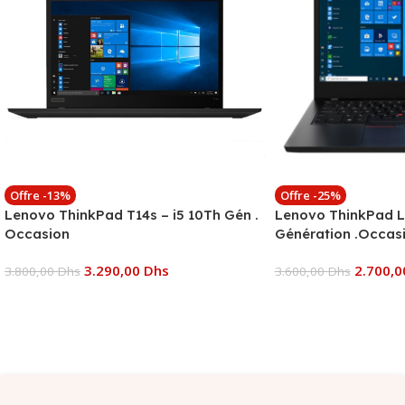
Offre -13%
Offre -25%
Lenovo ThinkPad T14s – i5 10Th Gén .
Lenovo ThinkPad L
Occasion
Génération .Occas
3.290,00
Dhs
2.700,
3.800,00
Dhs
3.600,00
Dhs
Ajouter Au Panier
Ajouter Au Panier