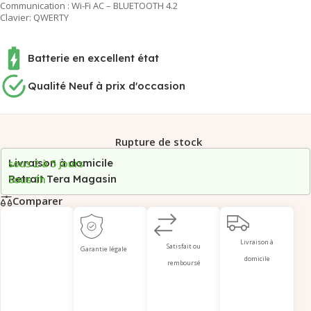
Communication : Wi-Fi AC – BLUETOOTH 4.2
Clavier: QWERTY
Batterie en excellent état
Qualité Neuf à prix d'occasion
Rupture de stock
Livraison à domicile
sous 2 à 5 jours
Retrait Tera Magasin
Sous 1h
Comparer
Livraison à
Satisfait ou
Garantie légale
domicile
remboursé