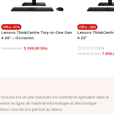
Offre -31%
Offre -28%
Lenovo ThinkCentre Tiny-in-One Gen
Lenovo ThinkCentr
4 24″ – Occasion
4 22″
(1)
5.399,00
Dhs
7.819,00
Dhs
7.900
10.899,00
Dhs
Ajouter Au Panier
Ajouter Au Panier
Tera.ma est un site marocain d'e-commerce spécialisé dans la
vente en ligne de matériel informatique et électronique.
Nous vous livrons partout au Maroc.