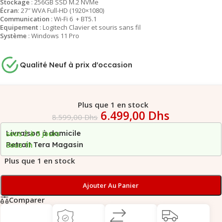
Stockage
: 256GB SSD M.2 NVMe
Écran
: 27″ WVA Full-HD (1920×1080)
Communication
: Wi-Fi 6 + BT5.1
Equipement
: Logitech Clavier et souris sans fil
Système
: Windows 11 Pro
Qualité Neuf à prix d'occasion
Plus que 1 en stock
6.499,00
Dhs
8.599,00
Dhs
Livraison à domicile
sous 2 à 5 jours
Retrait Tera Magasin
Sous 1h
Plus que 1 en stock
Ajouter Au Panier
Comparer