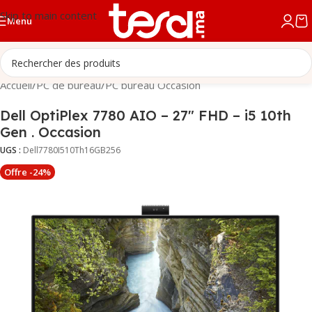
Skip to main content
Menu
Accueil
/
PC de bureau
/
PC bureau Occasion
Dell OptiPlex 7780 AIO – 27″ FHD – i5 10th
Gen . Occasion
UGS :
Dell7780I510Th16GB256
Offre -24%