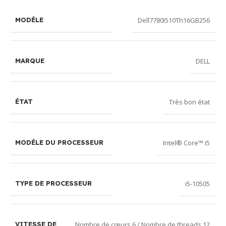
Dell7780I510Th16GB256
MODÉLE
DELL
MARQUE
Très bon état
ÉTAT
Intel® Core™ i5
MODÉLE DU PROCESSEUR
i5-10505
TYPE DE PROCESSEUR
Nombre de cœurs 6 / Nombre de threads 12
VITESSE DE