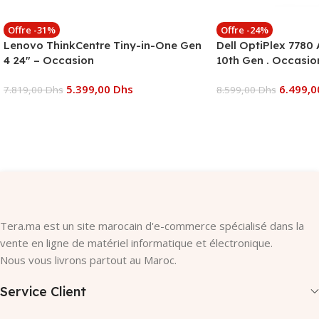
Offre -31%
Offre -24%
Lenovo ThinkCentre Tiny-in-One Gen
Dell OptiPlex 7780 
4 24″ – Occasion
10th Gen . Occasio
5.399,00
Dhs
6.499,
7.819,00
Dhs
8.599,00
Dhs
Ajouter Au Panier
Ajouter Au Panier
Tera.ma est un site marocain d'e-commerce spécialisé dans la
vente en ligne de matériel informatique et électronique.
Nous vous livrons partout au Maroc.
Service Client