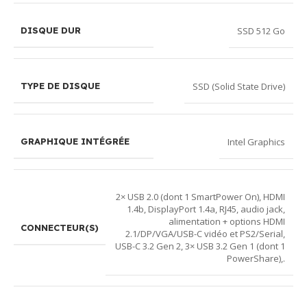
SSD 512 Go
DISQUE DUR
SSD (Solid State Drive)
TYPE DE DISQUE
Intel Graphics
GRAPHIQUE INTÉGRÉE
2× USB 2.0 (dont 1 SmartPower On), HDMI
1.4b, DisplayPort 1.4a, RJ45, audio jack,
alimentation + options HDMI
CONNECTEUR(S)
2.1/DP/VGA/USB-C vidéo et PS2/Serial
,
USB-C 3.2 Gen 2, 3× USB 3.2 Gen 1 (dont 1
PowerShare),.