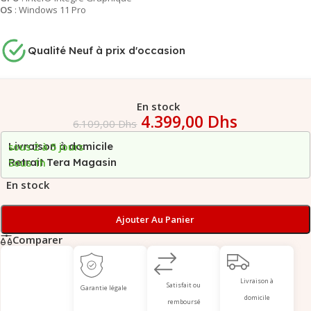
OS
: Windows 11 Pro
Qualité Neuf à prix d'occasion
En stock
4.399,00
Dhs
6.109,00
Dhs
Livraison à domicile
sous 2 à 5 jours
Retrait Tera Magasin
Sous 1h
En stock
Ajouter Au Panier
Comparer
Livraison à
Satisfait ou
Garantie légale
domicile
remboursé