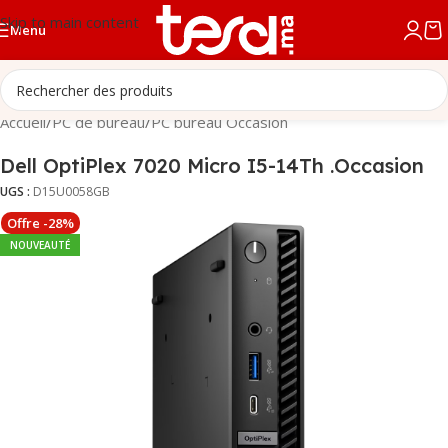
Skip to main content
Menu
Accueil
/
PC de bureau
/
PC bureau Occasion
Dell OptiPlex 7020 Micro I5-14Th .Occasion
UGS :
D15U0058GB
Offre -28%
NOUVEAUTÉ