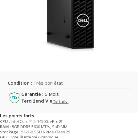
Condition :
Très bon état
Garantie :
6 Mois
Détails
Tera 2end Vie
Les points forts
CPU
: Intel Core™ I5-14500t vPro®
RAM
: 8GB DDR5 5600 MT/s, SoDIMM
Stockage
: 512GB SSD NVMe Class 25
GPU
: Intel® intégré Graphique