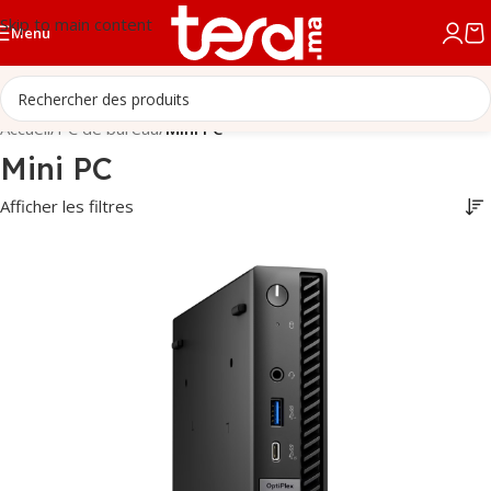
Skip to main content
Menu
Accueil
/
PC de bureau
/
Mini PC
Mini PC
Afficher les filtres