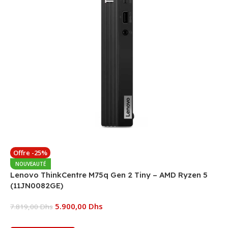
Offre -25%
NOUVEAUTÉ
Lenovo ThinkCentre M75q Gen 2 Tiny – AMD Ryzen 5
(11JN0082GE)
5.900,00
Dhs
7.819,00
Dhs