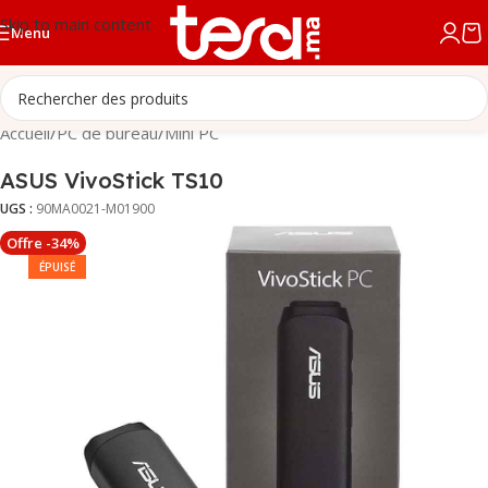
Skip to main content
Menu
Accueil
/
PC de bureau
/
Mini PC
ASUS VivoStick TS10
UGS :
90MA0021-M01900
Offre -34%
ÉPUISÉ