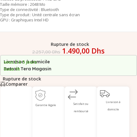
Taille mémoire : 2048 Mo
Type de connectivité : Bluetooth
Type de produit : Unité centrale sans écran
GPU : Graphiques Intel HD
Rupture de stock
1.490,00
Dhs
2.257,00
Dhs
Livraison à domicile
sous 2 à 5 jours
Retrait Tera Magasin
Sous 1h
Rupture de stock
Comparer
Livraison à
Satisfait ou
Garantie légale
domicile
remboursé