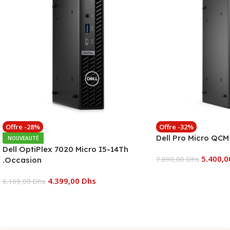
Offre -28%
Offre -32%
Dell Pro Micro QCM
NOUVEAUTÉ
Dell OptiPlex 7020 Micro I5-14Th
5.400,
7.890,00
Dhs
.Occasion
4.399,00
Dhs
6.109,00
Dhs
Ajouter Au Panier
Ajouter Au Panier