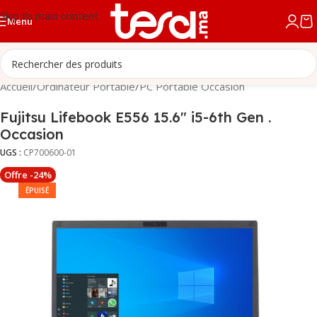
Skip to main content
Menu
Accueil
/
Ordinateur Portable
/
PC Portable Occasion
Fujitsu Lifebook E556 15.6″ i5-6th Gen .
Occasion
UGS :
CP700600-01
Offre -24%
ÉPUISÉ