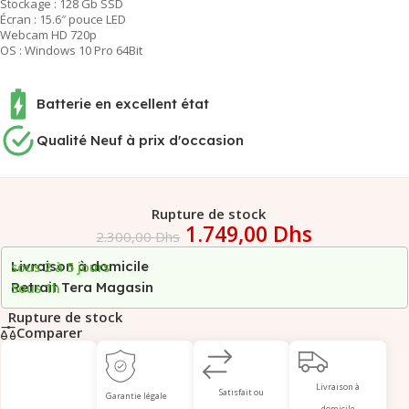
Stockage : 128 Gb SSD
Écran : 15.6″ pouce LED
Webcam HD 720p
OS : Windows 10 Pro 64Bit
Batterie en excellent état
Qualité Neuf à prix d'occasion
Rupture de stock
1.749,00
Dhs
2.300,00
Dhs
Livraison à domicile
sous 2 à 5 jours
Retrait Tera Magasin
Sous 1h
Rupture de stock
Comparer
Livraison à
Satisfait ou
Garantie légale
domicile