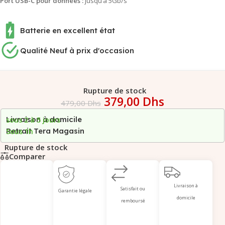
Port USB-C pour données :
jusqu’à 5Gb/s
Batterie en excellent état
Qualité Neuf à prix d'occasion
Rupture de stock
379,00
Dhs
479,00
Dhs
Livraison à domicile
sous 2 à 5 jours
Retrait Tera Magasin
Sous 1h
Rupture de stock
Comparer
Livraison à
Satisfait ou
Garantie légale
domicile
remboursé