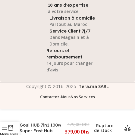
18 ans d'expertise
à votre service
Livraison à domicile
Partout au Maroc
Service Client 7j/7
Dans Magasin et à
Domicile.
Retours et
remboursement
14 jours pour changer
d’avis
Copyright © 2016-2025
Tera.ma SARL
Contactez-Nous
Nos Services
479,00
Dhs
Goui HUB 7in1 100w
Rupture
de stock
Super Fast Hub
379,00
Dhs
Menu
Panier