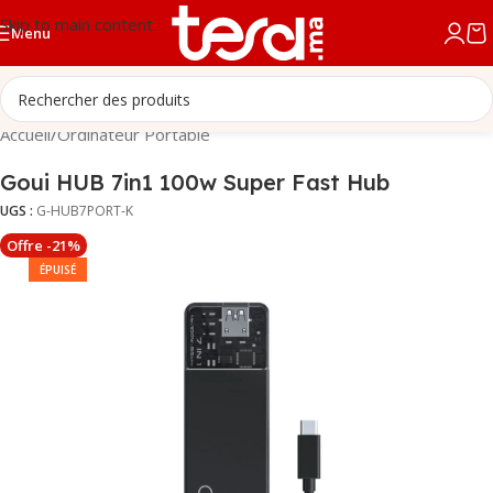
Skip to main content
Menu
Accueil
/
Ordinateur Portable
Goui HUB 7in1 100w Super Fast Hub
UGS :
G-HUB7PORT-K
Offre -21%
ÉPUISÉ