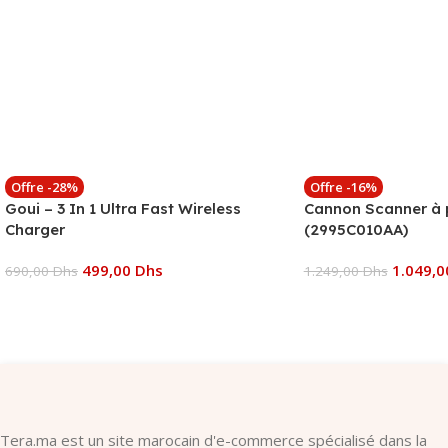
Offre -28%
Offre -16%
Goui – 3 In 1 Ultra Fast Wireless
Cannon Scanner à 
Charger
(2995C010AA)
499,00
Dhs
1.049,
690,00
Dhs
1.249,00
Dhs
Ajouter Au Panier
Ajouter Au Panier
Tera.ma est un site marocain d'e-commerce spécialisé dans la