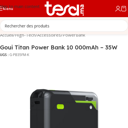
Skip to main content
Menu
Accueil
/
High-Tech
/
Accessoires
/
PowerBank
Goui Titan Power Bank 10 000mAh – 35W
UGS :
G-PB35FM-K