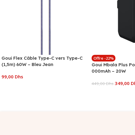
Goui Flex Câble Type-C vers Type-C
Offre -22%
(1,5m) 60W – Bleu Jean
Goui Mbala Plus P
000mAh – 20W
99,00
Dhs
349,00
D
449,00
Dhs
Ajouter Au Panier
Ajouter Au Panier