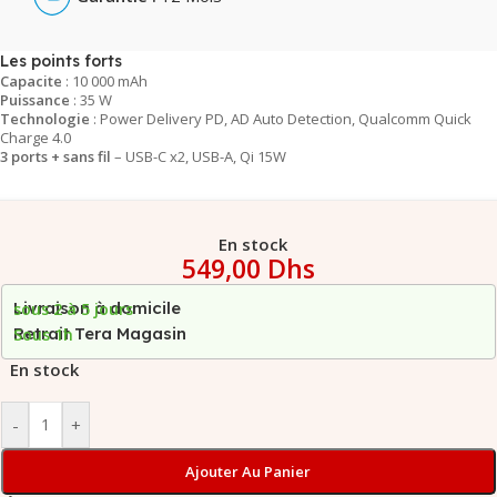
Les points forts
Capacite
: 10 000 mAh
Puissance
: 35 W
Technologie
: Power Delivery PD, AD Auto Detection, Qualcomm Quick
Charge 4.0
3 ports + sans fil
– USB-C x2, USB-A, Qi 15W
En stock
549,00
Dhs
Livraison à domicile
sous 2 à 5 jours
Retrait Tera Magasin
Sous 1h
En stock
-
+
Ajouter Au Panier