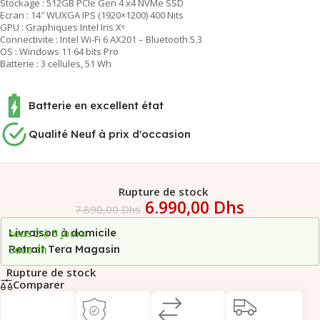
Stockage : 512GB PCIe Gen 4 x4 NVMe SSD
Ecran : 14″ WUXGA IPS (1920×1200) 400 Nits
GPU : Graphiques Intel Iris Xᵉ
Connectivite : Intel Wi-Fi 6 AX201 – Bluetooth 5.3
OS : Windows 11 64 bits Pro
Batterie : 3 cellules, 51 Wh
Batterie en excellent état
Qualité Neuf à prix d'occasion
Rupture de stock
6.990,00
Dhs
7.890,00
Dhs
Livraison à domicile
sous 2 à 5 jours
Retrait Tera Magasin
Sous 1h
Rupture de stock
Comparer