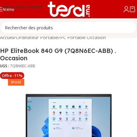
Skip to main content
Menu
Accueil
/
Ordinateur Portable
/
PC Portable Occasion
HP EliteBook 840 G9 (7Q8N6EC-ABB) .
Occasion
UGS :
7Q8N6EC-ABB
Offre -11%
ÉPUISÉ