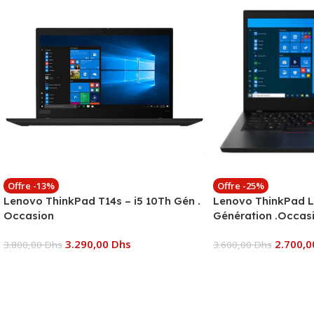
Offre -13%
Offre -25%
Lenovo ThinkPad T14s – i5 10Th Gén .
Lenovo ThinkPad L
Occasion
Génération .Occas
3.290,00
Dhs
2.700,
3.800,00
Dhs
3.600,00
Dhs
Ajouter Au Panier
Ajouter Au Panier