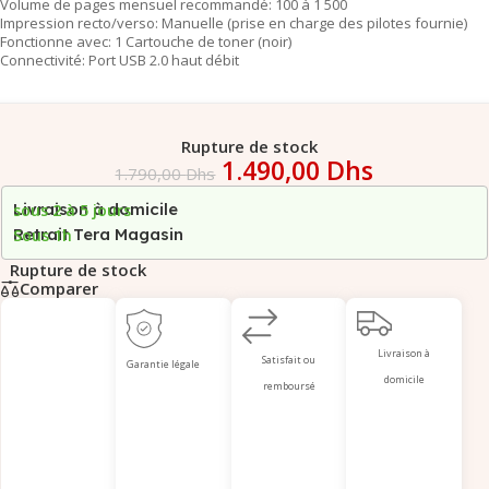
Volume de pages mensuel recommandé: 100 à 1 500
Impression recto/verso: Manuelle (prise en charge des pilotes fournie)
Fonctionne avec: 1 Cartouche de toner (noir)
Connectivité: Port USB 2.0 haut débit
Rupture de stock
1.490,00
Dhs
1.790,00
Dhs
Livraison à domicile
sous 2 à 5 jours
Retrait Tera Magasin
Sous 1h
Rupture de stock
Comparer
Livraison à
Satisfait ou
Garantie légale
domicile
remboursé