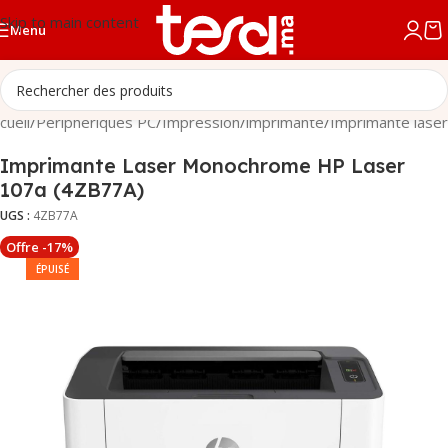
Skip to main content
Menu
cueil
/
Périphériques PC
/
Impression
/
imprimante
/
Imprimante laser
Imprimante Laser Monochrome HP Laser
107a (4ZB77A)
UGS :
4ZB77A
Offre -17%
ÉPUISÉ