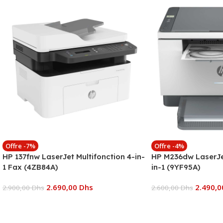
Offre -7%
Offre -4%
HP 137fnw LaserJet Multifonction 4-in-
HP M236dw LaserJet
1 Fax (4ZB84A)
in-1 (9YF95A)
2.690,00
Dhs
2.490,
2.900,00
Dhs
2.600,00
Dhs
Ajouter Au Panier
Ajouter Au Panier