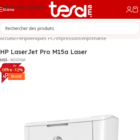
Skip to main content
Menu
Accueil
/
Périphériques PC
/
Impression
/
imprimante
HP LaserJet Pro M15a Laser
UGS :
W2G50A
Offre -12%
ÉPUISÉ