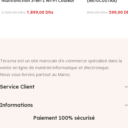
multifonction 3-en-1 Wi-Fi Couleur
(6670C007AA)
1.899,00
Dhs
599,00
D
2.300,00
Dhs
800,00
Dhs
Ajouter Au Panier
Ajouter Au Panier
Tera.ma est un site marocain d'e-commerce spécialisé dans la
vente en ligne de matériel informatique et électronique.
Nous vous livrons partout au Maroc.
Service Client
Informations
Paiement 100% sécurisé