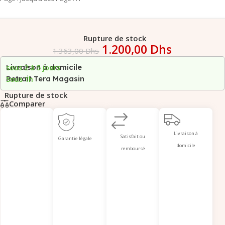
Rupture de stock
1.200,00
Dhs
1.363,00
Dhs
Livraison à domicile
sous 2 à 5 jours
Retrait Tera Magasin
Sous 1h
Rupture de stock
Comparer
Livraison à
Satisfait ou
Garantie légale
domicile
remboursé