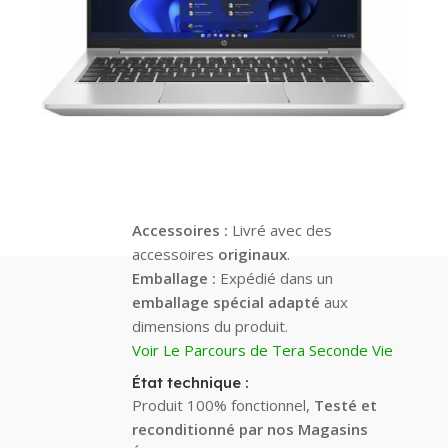
reconditionné par nos Magasins
Écran
: Parfait état, sans aucune
marque d’usure.
Batterie
:
testée et opérationnelle
,
capacité de charge d’au moins 90%
Clavier/Trackpad :
Parfait état, sans
aucune rayure.
Châssis :
Aucun défaut esthétique
visible.
Accessoires :
Livré avec des
accessoires
originaux
.
Emballage :
Expédié dans un
emballage spécial adapté
aux
dimensions du produit.
Voir Le Parcours de Tera Seconde Vie
État technique :
Produit 100% fonctionnel,
Testé et
reconditionné par nos Magasins