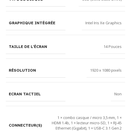
service client
est disponible
pour répondre
Intel Iris Xe Graphics
GRAPHIQUE INTÉGRÉE
à toutes vos
questions sur
les paiements
14 Pouces
TAILLE DE L'ÉCRAN
!
1920 x 1080 pixels
RÉSOLUTION
Non
ECRAN TACTIEL
1 × combo casque / micro 3,5 mm
,
1 ×
HDMI 1.4b
,
1 × lecteur micro‑SD
,
1 × RJ‑45
CONNECTEUR(S)
Ethernet (Gigabit)
,
1 × USB‑C 3.1 Gen 2