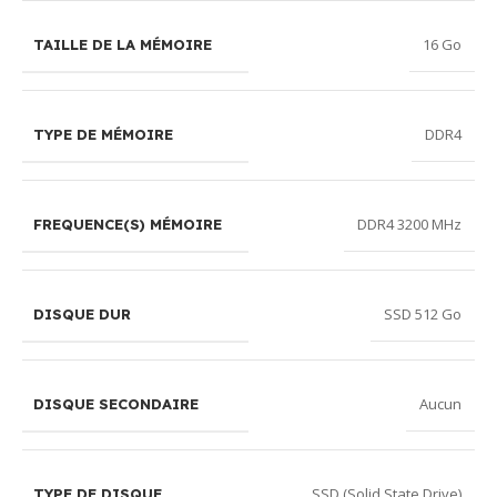
Réservé aux
sociétés
16 Go
TAILLE DE LA MÉMOIRE
souhaitant
régler leurs
achats par
DDR4
TYPE DE MÉMOIRE
chèque
bancaire
certifié
.
La commande
DDR4 3200 MHz
FREQUENCE(S) MÉMOIRE
sera
confirmée
uniquement
SSD 512 Go
DISQUE DUR
après
encaissement
et validation
Aucun
DISQUE SECONDAIRE
du chèque par
notre banque.
Besoin d’aide
?
Notre
SSD (Solid State Drive)
TYPE DE DISQUE