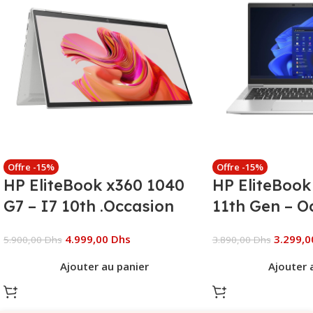
Offre -15%
Offre -15%
HP EliteBook x360 1040
HP EliteBook
G7 – I7 10th .Occasion
11th Gen – O
4.999,00
Dhs
3.299,
5.900,00
Dhs
3.890,00
Dhs
Ajouter au panier
Ajouter 