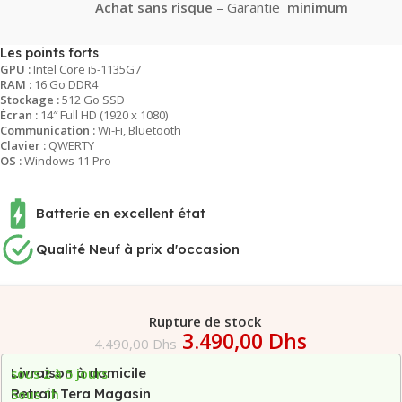
Achat sans risque
– Garantie
minimum
de 6 mois
Prise en charge totale
– Réparation &
Les points forts
GPU :
Intel Core i5-1135G7
transport sans frais
RAM :
16 Go DDR4
Assistance rapide
– Diagnostic sous
48-
Stockage :
512 Go SSD
72h
Écran :
14″ Full HD (1920 x 1080)
Communication :
Wi-Fi, Bluetooth
Zéro stress
– Retour & réparation sans
Clavier :
QWERTY
effort
OS :
Windows 11 Pro
100% satisfait
– Remboursement ou
remplacement si l’appareil n’est pas
Batterie en excellent état
réparable
👉
Tous les détails ici
Qualité Neuf à prix d'occasion
Rupture de stock
3.490,00
Dhs
4.490,00
Dhs
Livraison à domicile
sous 2 à 5 jours
Retrait Tera Magasin
Sous 1h