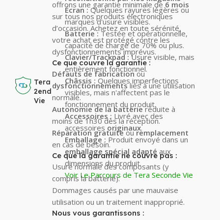
offrons une garantie minimale de
6 mois
Écran :
Quelques rayures légères ou
sur tous nos produits électroniques
marques d'usure visibles.
d’occasion. Achetez en toute sérénité,
Batterie :
Testée et opérationnelle,
votre achat est protégé contre les
capacité de charge de 70% ou plus.
dysfonctionnements imprévus.
Clavier/Trackpad :
Usure visible, mais
Ce que couvre la garantie :
entièrement fonctionnel.
Défauts de fabrication
ou
Châssis :
Quelques imperfections
Tera
dysfonctionnements
liés à une utilisation
2end
visibles, mais n'affectent pas le
normale.
Vie
fonctionnement du produit.
Autonomie de la batterie
réduite à
Accessoires :
Livré avec des
moins de 1h30 dès la réception.
accessoires
originaux
.
Réparation gratuite
ou
remplacement
Emballage :
Produit envoyé dans un
en cas de besoin.
emballage spécial adapté
aux
Ce que la garantie ne couvre pas :
dimensions du produit.
Usure normale des composants (y
Voir Le Parcours de Tera Seconde Vie
compris la batterie).
Dommages causés par une mauvaise
utilisation ou un traitement inapproprié.
Nous vous garantissons :