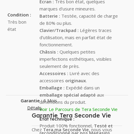
Écran :
Très bon état, quelques
marques d'usure mineures.
Condition :
Batterie :
Testée, capacité de charge
Très bon
de 80% ou plus.
état
Clavier/Trackpad :
Légères traces
d’utilisation, mais en parfait état de
fonctionnement.
Châssis :
Quelques petites
imperfections esthétiques, visibles
seulement de près.
Accessoires :
Livré avec des
accessoires
originaux
.
Emballage :
Expédié dans un
emballage spécial adapté
aux
Garantie :
6 Mois
dimensions du produit.
Détails
Voir Le Parcours de Tera Seconde Vie
Garantie Tera Seconde Vie
État technique :
Produit 100% fonctionnel,
Testé et
Chez
Tera.ma Seconde Vie
, nous vous
reconditionné par nos Magasins