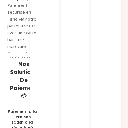
un suivi en t
ici
Paiement
réel et une séc
sécurisé en
optimale de v
ligne
via notre
colis.
partenaire
CMI
👉
Tous les dé
avec une carte
ici
bancaire
marocaine.
Paiement en
solutions de paiement
magasin
si
Nos
vous préférez
Solutions
récupérer
De
votre
Paiement
commande sur
place.
💳
Paiement par
virement
bancaire
Paiement à la
livraison
Sélectionnez «
(Cash à la
Paiement par
réception)