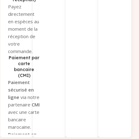
virement » et
Payez
recevez nos
directement
coordonnées
en espèces au
bancaires par
moment de la
e-mail et
réception de
WhatsApp.
votre
Conditions
:
commande.
Uniquement
Paiement par
via
Virement
carte
bancaire
Interbancaire
(CMI)
Immédiat
.
Paiement
Envoyez-nous
sécurisé en
la
preuve de
ligne
via notre
paiement
partenaire
CMI
pour
avec une carte
validation.
bancaire
Paiement sous
marocaine.
12 heures
Paiement en
après