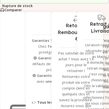
Rupture de stock
Comparer
Retrait 
Retour et
Garantie Léga
Livrais
Remboursement
🔄
Garanties Tera.ma – Votre tranquillité d’esp
Livraison rapi
Chez
Tera.ma
, nous vous offrons
deux ty
sécurisée par
protéger vos achats et vous garantir une
Pas satisfait de votre
au Maroc !
🔵
Garantie du fabricant
– Valable sur les p
achat ? Vous avez 14
À domicile ou
défauts de fabrication. En cas de problème, n
jours pour le
retrait magas
processus de dépannage et de retour 
retourner !
c’est vous q
🟢
Garantie Tera.ma Seconde Vie
– Valable s
Retournez votre
choisissez 
avec
une couverture de 6 mois
contre le
produit via votre
Dès la validati
réparation ou remplacemen
compte client en
votre comma
Garantie du fabricant​
Garantie 
quelques clics et
sélectionnez l’
suivez la procédure.
👉
Tous les détails ici
qui vous convi
Assurez-vous que
✅
Livraison r
Garantie légale