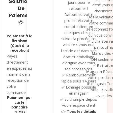
Solutions
jours pour le
c’est vous q
De
retourner !
choisissez 
Retournez votre
Paiement
Dès la validati
produit via votre
💳
votre comma
compte client en
sélectionnez l’
quelques clics et
qui vous convi
Paiement à la
suivez la procédure.
✅
Livraison r
livraison
Assurez-vous que
(Cash à la
partout a
réception)
l’article est dans son
Maroc
dès
Payez
état et emballage
DH
seulemen
directement
d’origine avec tous
✅
Retrait 
en espèces au
ses accessoires.
Magasin
Récu
moment de la
✅ Remboursement
votre produit
réception de
rapide sous 14 jours
le magasin Te
votre
✅ Échange possible
Nous travaill
commande.
en magasin
avec des
Paiement par
✅ Suivi simple depuis
transporteu
carte
votre espace client
bancaire
fiables pour ga
👉
Tous les détails
(CMI)