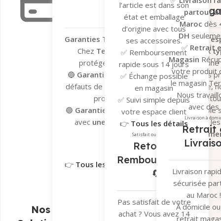
l’article est dans son
Garantie Léga
partout a
état et emballage
Maroc
dès
d’origine avec tous
DH
seulemen
Garanties Tera.ma – Votre tranquillité d’esp
ses accessoires.
✅
Retrait 
Chez
Tera.ma
, nous vous offrons
deux ty
✅ Remboursement
Magasin
Récu
protéger vos achats et vous garantir une
rapide sous 14 jours
votre produit
🔵
Garantie du fabricant
– Valable sur les p
✅ Échange possible
le magasin Te
défauts de fabrication. En cas de problème, n
en magasin
Nous travaill
processus de dépannage et de retour 
✅ Suivi simple depuis
avec des
🟢
Garantie Tera.ma Seconde Vie
– Valable s
votre espace client
transporteu
Livraison à domi
avec
une couverture de 6 mois
contre le
👉
Tous les détails
Retrait 
fiables pour ga
réparation ou remplacemen
ici
Satisfait ou remboursé
Livrais
un suivi en t
Retour et
Garantie du fabricant​
Garantie 
réel et une séc
Remboursement
👉
Tous les détails ici
optimale de v
Livraison rapi
🔄
colis.
sécurisée par
👉
Tous les dé
au Maroc !
ici
Pas satisfait de votre
À domicile ou
Nos
achat ? Vous avez 14
retrait magas