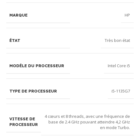
confirmée
via
Virement
uniquement
Interbancaire
HP
après
Immédiat
MARQUE
.
encaissement
Envoyez-nous
et validation
la
preuve de
du chèque par
paiement
Très bon état
ÉTAT
notre banque.
pour
validation.
Besoin d’aide
Paiement sous
?
Notre
Intel Core i5
MODÉLE DU PROCESSEUR
12 heures
service client
après
est disponible
validation du
pour répondre
panier, sinon la
à toutes vos
i5-1135G7
TYPE DE PROCESSEUR
commande
questions sur
sera annulée.
les paiements
Paiement par
!
4 cœurs et 8 threads, avec une fréquence de
chèque
VITESSE DE
base de 2.4 GHz pouvant atteindre 4,2 GHz
bancaire
PROCESSEUR
en mode Turbo.
(Entreprises
uniquement)