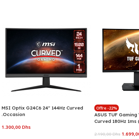
MSI Optix G24C6 24″ 144Hz Curved
Offre -22%
.Occasion
ASUS TUF Gaming
Curved 180Hz 1ms
1.300,00
Dhs
B01170)
1.699,
2.190,00
Dhs