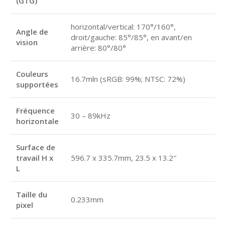
(GTG)
horizontal/vertical: 170°/160°,
Angle de
droit/gauche: 85°/85°, en avant/en
vision
arrière: 80°/80°
Couleurs
16.7mln (sRGB: 99%; NTSC: 72%)
supportées
Fréquence
30 – 89kHz
horizontale
Surface de
travail H x
596.7 x 335.7mm, 23.5 x 13.2″
L
Taille du
0.233mm
pixel