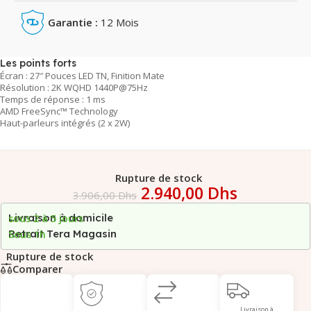
Garantie :
12 Mois
Les points forts
Écran : 27″ Pouces LED TN, Finition Mate
Résolution : 2K WQHD 1440P@75Hz
Temps de réponse : 1 ms
AMD FreeSync™ Technology
Haut-parleurs intégrés (2 x 2W)
Rupture de stock
2.940,00
Dhs
3.906,00
Dhs
Livraison à domicile
sous 2 à 5 jours
Retrait Tera Magasin
Sous 1h
Rupture de stock
Comparer
Livraison à