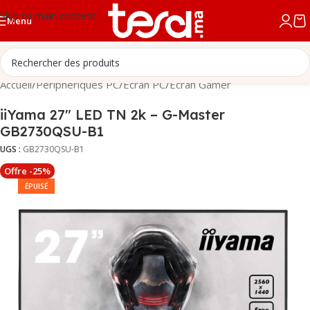
Skip to main content
Menu
Accueil
/
Périphériques PC
/
Écran PC
/
Écran Gamer
iiYama 27″ LED TN 2k – G-Master
GB2730QSU-B1
UGS :
GB2730QSU-B1
Offre -25%
ÉPUISÉ