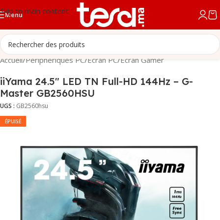
Skip to main content
Menu
Accueil
/
Périphériques PC
/
Écran PC
/
Écran Gamer
iiYama 24.5″ LED TN Full-HD 144Hz – G-
Master GB2560HSU
UGS :
GB2560hsu
ÉPUISÉ