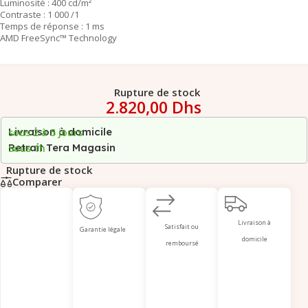
Luminosité : 400 cd/m²
Contraste : 1 000 /1
Temps de réponse : 1 ms
AMD FreeSync™ Technology
Rupture de stock
2.820,00
Dhs
Livraison à domicile
sous 2 à 5 jours
Retrait Tera Magasin
Sous 1h
Rupture de stock
Comparer
Livraison à
Satisfait ou
Garantie légale
domicile
remboursé