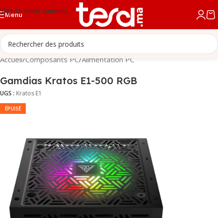
Skip to main content
Menu
Accueil
/
Composants PC
/
Alimentation PC
Gamdias Kratos E1-500 RGB
UGS :
Kratos E1
ÉPUISÉ