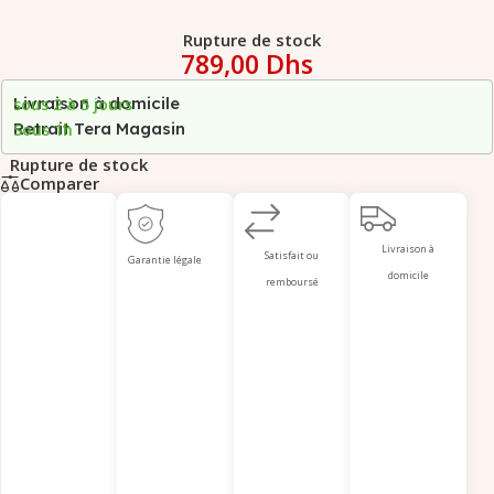
Rupture de stock
789,00
Dhs
Livraison à domicile
sous 2 à 5 jours
Retrait Tera Magasin
Sous 1h
Rupture de stock
Comparer
Livraison à
Satisfait ou
Garantie légale
domicile
remboursé