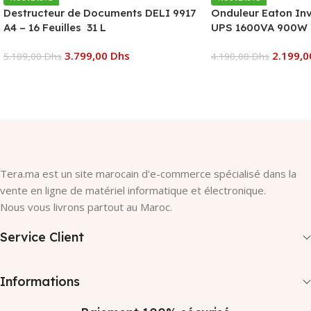
Destructeur de Documents DELI 9917
Onduleur Eaton In
A4 – 16 Feuilles 31 L
UPS 1600VA 900W 
3.799,00
Dhs
2.199,
5.189,00
Dhs
4.190,00
Dhs
Ajouter Au Panier
Ajouter Au Panier
Tera.ma est un site marocain d'e-commerce spécialisé dans la
vente en ligne de matériel informatique et électronique.
Nous vous livrons partout au Maroc.
Service Client
Informations