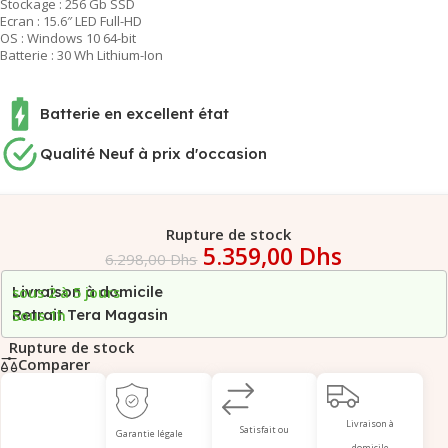
Stockage : 256 Gb SSD
Ecran : 15.6″ LED Full-HD
OS : Windows 10 64-bit
Batterie : 30 Wh Lithium-Ion
Batterie en excellent état
Qualité Neuf à prix d'occasion
Rupture de stock
5.359,00
Dhs
6.298,00
Dhs
Livraison à domicile
sous 2 à 5 jours
Retrait Tera Magasin
Sous 1h
Rupture de stock
Comparer
Livraison à
Satisfait ou
Garantie légale
domicile