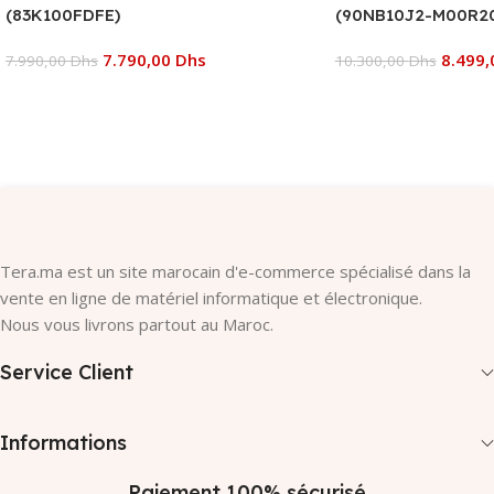
(83K100FDFE)
(90NB10J2-M00R2
7.790,00
Dhs
8.499
7.990,00
Dhs
10.300,00
Dhs
Ajouter Au Panier
Ajouter Au Panier
Tera.ma est un site marocain d'e-commerce spécialisé dans la
vente en ligne de matériel informatique et électronique.
Nous vous livrons partout au Maroc.
Service Client
Informations
Paiement 100% sécurisé