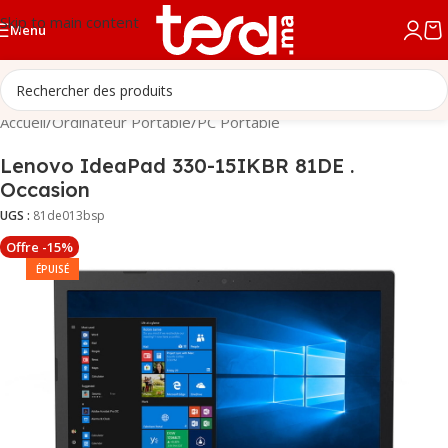
Skip to main content
Menu
Accueil
/
Ordinateur Portable
/
PC Portable
Lenovo IdeaPad 330-15IKBR 81DE .
Occasion
UGS :
81de013bsp
Offre -15%
ÉPUISÉ