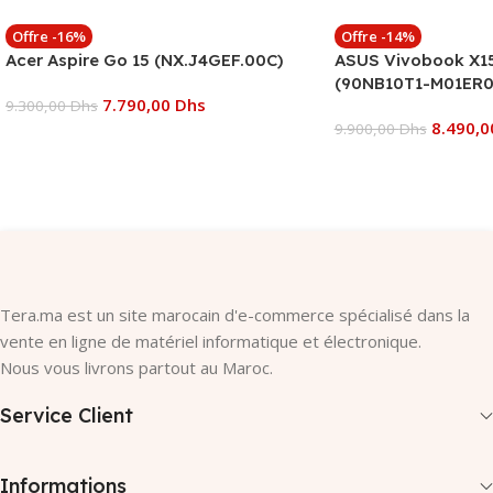
Offre -16%
Offre -14%
Acer Aspire Go 15 (NX.J4GEF.00C)
ASUS Vivobook X15
(90NB10T1-M01ER0
7.790,00
Dhs
9.300,00
Dhs
8.490,
9.900,00
Dhs
Ajouter Au Panier
Ajouter Au Panier
Tera.ma est un site marocain d'e-commerce spécialisé dans la
vente en ligne de matériel informatique et électronique.
Nous vous livrons partout au Maroc.
Service Client
Informations