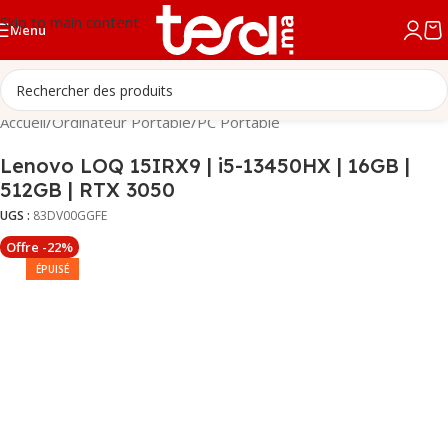
Skip to main content
Menu
Accueil
/
Ordinateur Portable
/
PC Portable
Lenovo LOQ 15IRX9 | i5-13450HX | 16GB |
512GB | RTX 3050
UGS :
83DV00GGFE
Offre -22%
ÉPUISÉ