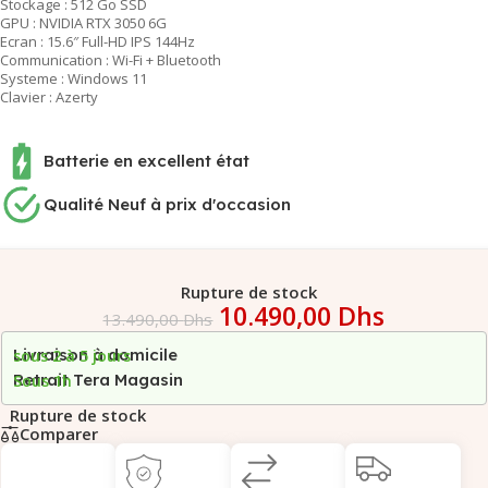
Stockage : 512 Go SSD
GPU : NVIDIA RTX 3050 6G
Ecran : 15.6″ Full-HD IPS 144Hz
Communication : Wi-Fi + Bluetooth
Systeme : Windows 11
Clavier : Azerty
Batterie en excellent état
Qualité Neuf à prix d'occasion
Rupture de stock
10.490,00
Dhs
13.490,00
Dhs
Livraison à domicile
sous 2 à 5 jours
Retrait Tera Magasin
Sous 1h
Rupture de stock
Comparer