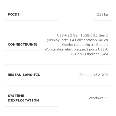
2,38 kg
POIDS
USB-A 3.2 Gen 1 USB-C 3.2 Gen 2
(DisplayPort™ 1.4 + alimentation 140 W)
Combo casque/micro Bouton
CONNECTEUR(S)
d’obturation électronique, 2 ports USB-A
3.2 Gen 1 Ethernet (RJ45)
Bluetooth 5.2
,
WiFi
RÉSEAU SANS-FIL
SYSTÈME
Windows 11
D'EXPLOITATION