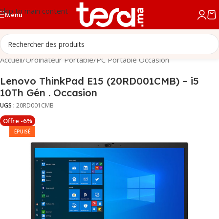
Skip to main content
Menu
Accueil
/
Ordinateur Portable
/
PC Portable Occasion
Lenovo ThinkPad E15 (20RD001CMB) – i5
10Th Gén . Occasion
UGS :
20RD001CMB
Offre -6%
ÉPUISÉ