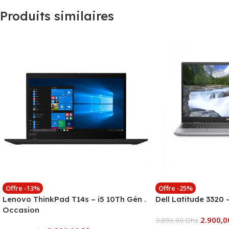
Produits similaires
Offre -13%
Offre -25%
Lenovo ThinkPad T14s – i5 10Th Gén .
Dell Latitude 3320
Occasion
2.900,
3.890,00
Dhs