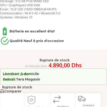
Stockage : 512 GB PCIe NVMe SSD
GPU : Graphiques UHD Intel
Ecran : 15.6″ LED (1920×1080) Full-HD IPS
Communication : Wi-Fi 5 AC + Bluetooth 5.0
Systeme : Windows 10
Batterie en excellent état
Qualité Neuf à prix d'occasion
Rupture de stock
4.890,00
Dhs
5.190,00
Dhs
Livraison à domicile
sous 2 à 5 jours
Retrait Tera Magasin
Sous 1h
Rupture de stock
Comparer
Livraison à
Satisfait ou