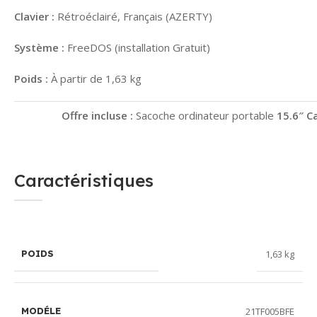
Clavier :
Rétroéclairé, Français (AZERTY)
Système :
FreeDOS (installation Gratuit)
Poids :
À partir de 1,63 kg
Offre incluse :
Sacoche ordinateur portable
15.6″ C
Caractéristiques
1,63 kg
POIDS
21TF005BFE
MODÉLE