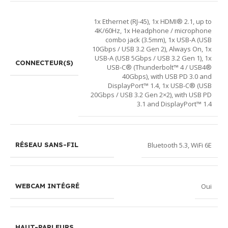
1x Ethernet (RJ-45)
,
1x HDMI® 2.1, up to
4K/60Hz
,
1x Headphone / microphone
combo jack (3.5mm)
,
1x USB-A (USB
10Gbps / USB 3.2 Gen 2), Always On
,
1x
USB-A (USB 5Gbps / USB 3.2 Gen 1)
,
1x
CONNECTEUR(S)
USB-C® (Thunderbolt™ 4 / USB4®
40Gbps), with USB PD 3.0 and
DisplayPort™ 1.4
,
1x USB-C® (USB
20Gbps / USB 3.2 Gen 2×2), with USB PD
3.1 and DisplayPort™ 1.4
Bluetooth 5.3
,
WiFi 6E
RÉSEAU SANS-FIL
Oui
WEBCAM INTÉGRÉ
HAUT-PARLEURS