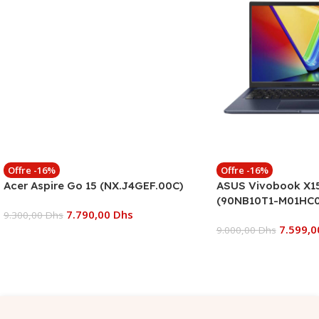
Offre -16%
Offre -16%
Acer Aspire Go 15 (NX.J4GEF.00C)
ASUS Vivobook X15
(90NB10T1-M01HC0
7.790,00
Dhs
9.300,00
Dhs
7.599,
9.000,00
Dhs
Ajouter Au Panier
Ajouter Au Panier