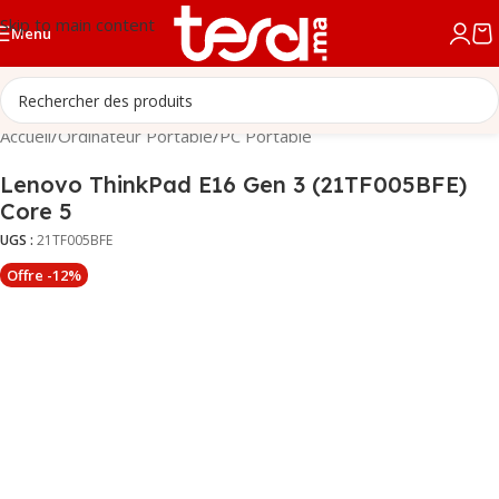
Skip to main content
Menu
Accueil
/
Ordinateur Portable
/
PC Portable
Lenovo ThinkPad E16 Gen 3 (21TF005BFE)
Core 5
UGS :
21TF005BFE
Offre -12%