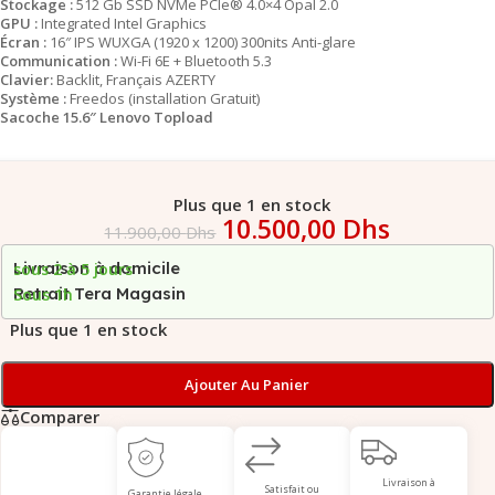
Stockage :
512 Gb SSD NVMe PCIe® 4.0×4 Opal 2.0
GPU :
Integrated Intel Graphics
Écran :
16″ IPS WUXGA (1920 x 1200) 300nits Anti-glare
Communication :
Wi-Fi 6E + Bluetooth 5.3
Clavier:
Backlit, Français AZERTY
Système :
Freedos (installation Gratuit)
Sacoche 15.6″ Lenovo Topload
Plus que 1 en stock
10.500,00
Dhs
11.900,00
Dhs
Livraison à domicile
sous 2 à 5 jours
Retrait Tera Magasin
Sous 1h
Plus que 1 en stock
Ajouter Au Panier
Comparer
Livraison à
Satisfait ou
Garantie légale