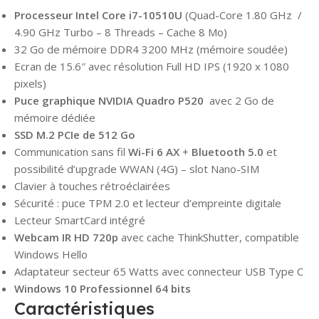
Processeur Intel Core i7-10510U
(Quad-Core 1.80 GHz /
4.90 GHz Turbo – 8 Threads – Cache 8 Mo)
32 Go de mémoire DDR4 3200 MHz (mémoire soudée)
Ecran de 15.6″ avec résolution Full HD IPS (1920 x 1080
pixels)
Puce graphique NVIDIA Quadro P520
avec 2 Go de
mémoire dédiée
SSD M.2 PCIe de 512 Go
Communication sans fil
Wi-Fi 6 AX
+
Bluetooth 5.0
et
possibilité d’upgrade WWAN (4G) – slot Nano-SIM
Clavier à touches rétroéclairées
Sécurité : puce TPM 2.0 et lecteur d’empreinte digitale
Lecteur SmartCard intégré
Webcam IR HD 720p
avec cache ThinkShutter, compatible
Windows Hello
Adaptateur secteur 65 Watts avec connecteur USB Type C
Windows 10 Professionnel 64 bits
Caractéristiques