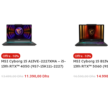
Offre -16%
Offre -10%
MSI Cyborg 15 A13VE-2227XMA – i5-
MSI Cyborg 15 B13
13th RTX™ 4050 (9S7-15K111-2227)
13th RTX™ 5060 (9
11.390,00
Dhs
14.99
13.499,00
Dhs
16.590,00
Dhs
Ajouter Au Panier
Ajouter Au Panier