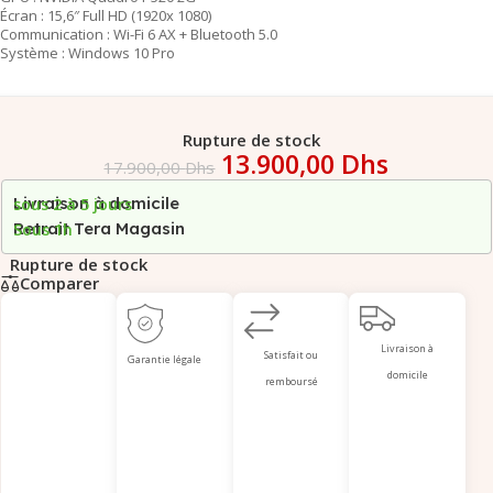
Écran : 15,6″ Full HD (1920x 1080)
Communication : Wi-Fi 6 AX + Bluetooth 5.0
Système : Windows 10 Pro
Rupture de stock
13.900,00
Dhs
17.900,00
Dhs
Livraison à domicile
sous 2 à 5 jours
Retrait Tera Magasin
Sous 1h
Rupture de stock
Comparer
Livraison à
Satisfait ou
Garantie légale
domicile
remboursé