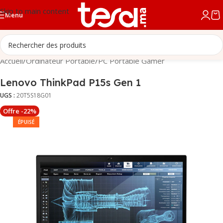
Skip to main content
Menu
Accueil
/
Ordinateur Portable
/
PC Portable Gamer
Lenovo ThinkPad P15s Gen 1
UGS :
20T5S18G01
Offre -22%
ÉPUISÉ