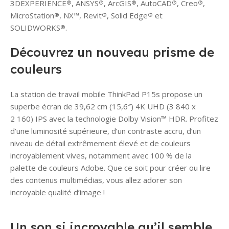
3DEXPERIENCE
, ANSYS
, ArcGIS
, AutoCAD
, Creo
,
®
®
®
®
®
MicroStation
, NX™, Revit
, Solid Edge
et
®
®
®
SOLIDWORKS
.
®
Découvrez un nouveau prisme de
couleurs
La station de travail mobile ThinkPad P15s propose un
superbe écran de 39,62 cm (15,6″) 4K UHD (3 840 x
2 160) IPS avec la technologie Dolby Vision™ HDR. Profitez
d’une luminosité supérieure, d’un contraste accru, d’un
niveau de détail extrêmement élevé et de couleurs
incroyablement vives, notamment avec 100 % de la
palette de couleurs Adobe. Que ce soit pour créer ou lire
des contenus multimédias, vous allez adorer son
incroyable qualité d’image !
Un son si incroyable qu’il semble