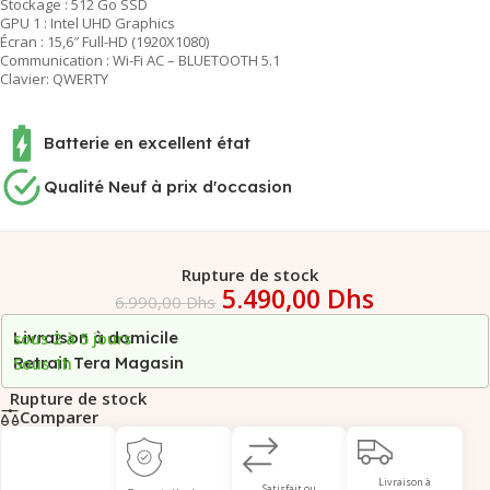
Stockage : 512 Go SSD
GPU 1 : Intel UHD Graphics
Écran : 15,6″ Full-HD (1920X1080)
Communication : Wi-Fi AC – BLUETOOTH 5.1
Clavier: QWERTY
Batterie en excellent état
Qualité Neuf à prix d'occasion
Rupture de stock
5.490,00
Dhs
6.990,00
Dhs
Livraison à domicile
sous 2 à 5 jours
Retrait Tera Magasin
Sous 1h
Rupture de stock
Comparer
Livraison à
Satisfait ou