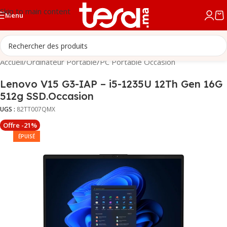
Skip to main content
Menu
Accueil
/
Ordinateur Portable
/
PC Portable Occasion
Lenovo V15 G3-IAP – i5-1235U 12Th Gen 16G
512g SSD.Occasion
UGS :
82TT007QMX
Offre -21%
ÉPUISÉ