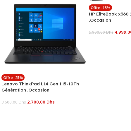
Offre -15%
HP EliteBook x360 
.Occasion
4.999,
5.900,00
Dhs
Ajouter Au Panier
Offre -25%
Lenovo ThinkPad L14 Gen 1 i5-10Th
Génération .Occasion
2.700,00
Dhs
3.600,00
Dhs
Ajouter Au Panier