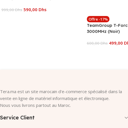
590,00
Dhs
999,00
Dhs
Offre -17%
Ajouter Au Panier
TeamGroup T-Forc
3000MHz (Noir)
499,00
D
600,00
Dhs
Ajouter Au Panier
Tera.ma est un site marocain d'e-commerce spécialisé dans la
vente en ligne de matériel informatique et électronique.
Nous vous livrons partout au Maroc.
Service Client