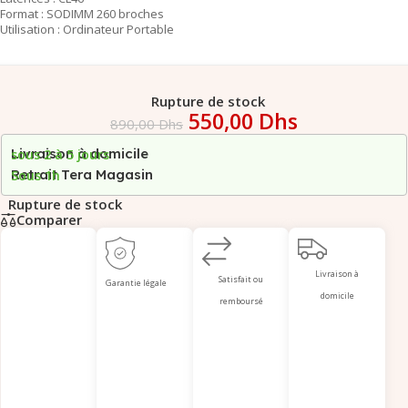
Format : SODIMM 260 broches
Utilisation : Ordinateur Portable
Rupture de stock
550,00
Dhs
890,00
Dhs
Livraison à domicile
sous 2 à 5 jours
Retrait Tera Magasin
Sous 1h
Rupture de stock
Comparer
Livraison à
Satisfait ou
Garantie légale
domicile
remboursé