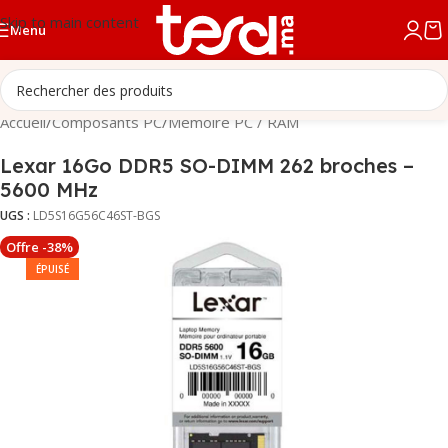
Skip to main content
Menu
Accueil
/
Composants PC
/
Mémoire PC / RAM
Lexar 16Go DDR5 SO-DIMM 262 broches –
5600 MHz
UGS :
LD5S16G56C46ST-BGS
Offre -38%
ÉPUISÉ