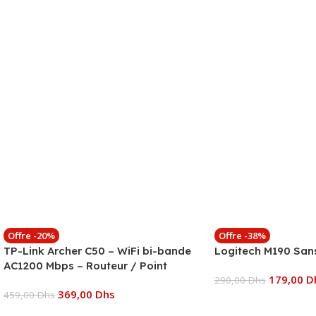
Offre -20%
Offre -38%
TP-Link Archer C50 – WiFi bi-bande
Logitech M190 Sans 
AC1200 Mbps – Routeur / Point
179,00
D
d’accès
290,00
Dhs
369,00
Dhs
459,00
Dhs
Ajouter Au Panier