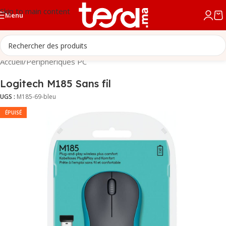
Skip to main content
Menu
Accueil
/
Périphériques PC
Logitech M185 Sans fil
UGS :
M185-69-bleu
ÉPUISÉ