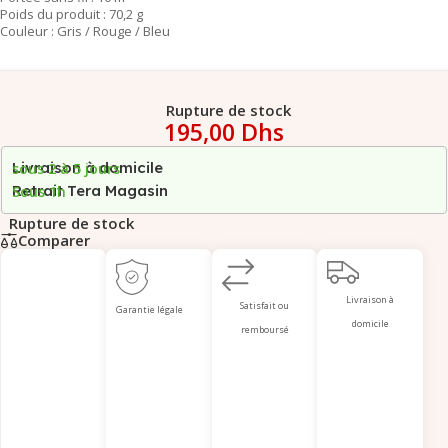
Poids du produit : 70,2 g
Couleur : Gris / Rouge / Bleu
Rupture de stock
195,00
Dhs
Livraison à domicile
sous 2 à 5 jours
Retrait Tera Magasin
Sous 1h
Rupture de stock
Comparer
Livraison à
Satisfait ou
Garantie légale
domicile
remboursé