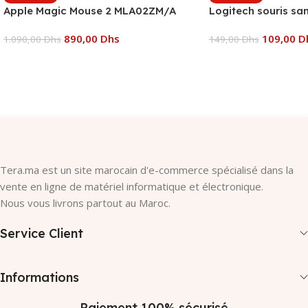
Apple Magic Mouse 2 MLA02ZM/A
Logitech souris san
890,00
Dhs
109,00
D
1.090,00
Dhs
149,00
Dhs
Ajouter Au Panier
Ajouter Au Panier
Tera.ma est un site marocain d'e-commerce spécialisé dans la
vente en ligne de matériel informatique et électronique.
Nous vous livrons partout au Maroc.
Service Client
Informations
Paiement 100% sécurisé