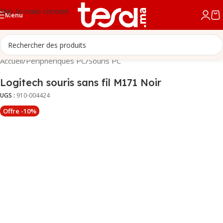
Skip to main content
Menu
Accueil
/
Périphériques PC
/
Souris PC
Logitech souris sans fil M171 Noir
UGS :
910-004424
Offre -10%