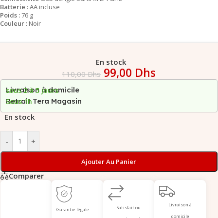
Batterie :
AA incluse
Poids :
76 g
Couleur :
Noir
En stock
99,00
Dhs
110,00
Dhs
Livraison à domicile
sous 2 à 5 jours
Retrait Tera Magasin
Sous 1h
En stock
-
+
Ajouter Au Panier
Comparer
Livraison à
Satisfait ou
Garantie légale
domicile