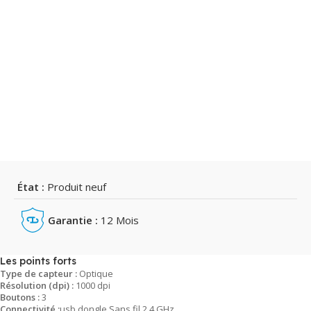
État :
Produit neuf
Garantie :
12 Mois
Les points forts
Type de capteur :
Optique
Résolution (dpi) :
1000 dpi
Boutons :
3
Connectivité :
usb dongle Sans fil 2.4 GHz