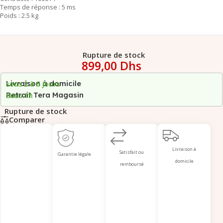
Temps de réponse : 5 ms
Poids : 2.5 kg
Rupture de stock
899,00
Dhs
Livraison à domicile
sous 2 à 5 jours
Retrait Tera Magasin
Sous 1h
Rupture de stock
Comparer
Livraison à
Satisfait ou
Garantie légale
domicile
remboursé