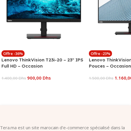
Offre -36%
Offre -23%
Lenovo ThinkVision T23i-20 – 23″ IPS
Lenovo ThinkVisio
Full HD – Occasion
Pouces – Occasion
900,00
Dhs
1.160,
1.400,00
Dhs
1.500,00
Dhs
Ajouter Au Panier
Ajouter Au Panier
Tera.ma est un site marocain d'e-commerce spécialisé dans la