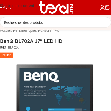
Skip to main content
Menu
Accueil
/
Périphériques PC
/
Écran PC
BenQ BL702A 17″ LED HD
UGS :
BL702A
ÉPUISÉ