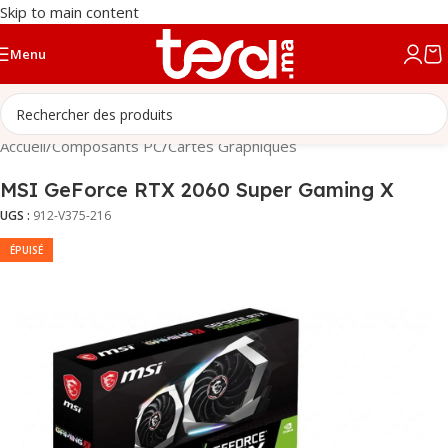
Skip to main content
Menu
Accueil
/
Composants PC
/
Cartes Graphiques
MSI GeForce RTX 2060 Super Gaming X
UGS :
912-V375-216
ÉPUISÉ