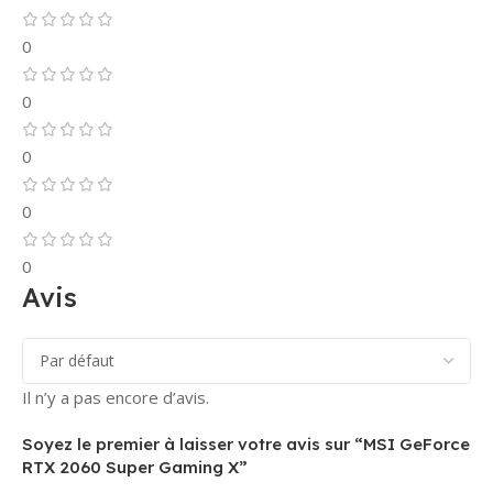
12 heures
service client
après
est disponible
0
validation du
pour répondre
panier, sinon la
à toutes vos
0
commande
questions sur
sera annulée.
les paiements
0
Paiement par
!
chèque
bancaire
0
(Entreprises
uniquement)
0
Réservé aux
Avis
sociétés
souhaitant
régler leurs
achats par
Il n’y a pas encore d’avis.
chèque
bancaire
Soyez le premier à laisser votre avis sur “MSI GeForce
certifié
.
RTX 2060 Super Gaming X”
La commande