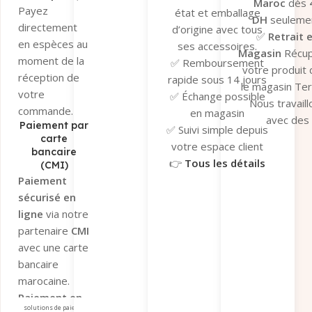
Maroc
dès
Payez
état et emballage
DH
seulemen
directement
d’origine avec tous
✅
Retrait 
en espèces au
ses accessoires.
Magasin
Récu
moment de la
✅ Remboursement
votre produit
réception de
rapide sous 14 jours
le magasin Te
votre
✅ Échange possible
Nous travaill
commande.
en magasin
avec des
Paiement par
✅ Suivi simple depuis
transporteu
carte
votre espace client
bancaire
fiables pour ga
👉
Tous les détails
(CMI)
un suivi en t
ici
Paiement
réel et une séc
sécurisé en
optimale de v
ligne
via notre
colis.
partenaire
CMI
👉
Tous les dé
avec une carte
ici
bancaire
marocaine.
Paiement en
solutions de paiement