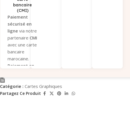
bancaire
Interbancaire
(CMI)
Immédiat
.
Paiement
Envoyez-nous
sécurisé en
la
preuve de
ligne
via notre
paiement
partenaire
CMI
pour
avec une carte
validation.
bancaire
Paiement sous
marocaine.
12 heures
Paiement en
après
magasin
si
validation du
vous préférez
panier, sinon la
Catégorie :
Cartes Graphiques
récupérer
commande
votre
Partagez Ce Produit
sera annulée.
commande sur
Paiement par
place.
chèque
Paiement par
bancaire
(Entreprises
virement
uniquement)
bancaire