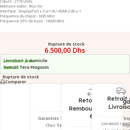
Cœurs : 2176 Units
Mémoire vidéo : 8Go Viv
Interface : DisplayPort x 3 (v1.4) / HDMI 2.0b x 1
Fréquence du chipst : 1695 MHz
Fréquence GPU de base : 14000 MHz
Rupture de stock
6.500,00
Dhs
Livraison à domicile
sous 2 à 5 jours
Retrait Tera Magasin
Sous 1h
Rupture de stock
Comparer
Retrait 
Retour et
Garantie Léga
Livrais
Remboursement
🔄
Garanties Tera.ma – Votre tranquillité d’esp
Livraison rapi
Chez
Tera.ma
, nous vous offrons
deux ty