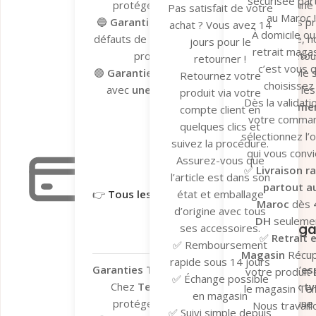
sécurisée par
protéger vos achats et vous garantir une
Pas satisfait de votre
au Maroc !
🔵
Garantie du fabricant
– Valable sur les p
achat ? Vous avez 14
À domicile ou
défauts de fabrication. En cas de problème, n
jours pour le
retrait magas
processus de dépannage et de retour 
retourner !
c’est vous q
🟢
Garantie Tera.ma Seconde Vie
– Valable s
Retournez votre
choisissez 
avec
une couverture de 6 mois
contre le
produit via votre
Dès la validati
réparation ou remplacemen
compte client en
votre comma
Garantie du fabricant​
Garantie 
quelques clics et
sélectionnez l’
suivez la procédure.
qui vous convi
Assurez-vous que
✅
Livraison r
l’article est dans son
partout a
état et emballage
👉
Tous les détails ici
Maroc
dès
d’origine avec tous
Garantie légale
DH
seulemen
Garantie Léga
ses accessoires.
✅
Retrait 
✅ Remboursement
Magasin
Récu
rapide sous 14 jours
Garanties Tera.ma – Votre tranquillité d’esp
votre produit
✅ Échange possible
Chez
Tera.ma
, nous vous offrons
deux ty
le magasin Te
en magasin
protéger vos achats et vous garantir une
Nous travaill
✅ Suivi simple depuis