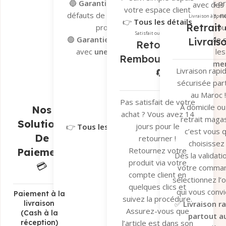
🔵
Garantie du fabricant
– Valable sur les p
avec des
votre espace client
défauts de fabrication. En cas de problème, n
transporteu
Livraison à domi
👉
Tous les détails
Retrait 
processus de dépannage et de retour 
fiables pour ga
ici
Satisfait ou remboursé
🟢
Garantie Tera.ma Seconde Vie
– Valable s
Livrais
un suivi en t
Retour et
avec
une couverture de 6 mois
contre le
réel et une séc
Remboursement
réparation ou remplacemen
optimale de v
Livraison rapi
🔄
Garantie du fabricant​
Garantie 
colis.
sécurisée par
👉
Tous les dé
au Maroc !
ici
Pas satisfait de votre
À domicile ou
Nos
achat ? Vous avez 14
retrait magas
Solutions
jours pour le
👉
Tous les détails ici
c’est vous q
De
retourner !
choisissez 
Retournez votre
Paiement
Dès la validati
produit via votre
💳
votre comma
compte client en
sélectionnez l’
quelques clics et
qui vous convi
Paiement à la
suivez la procédure.
✅
Livraison r
livraison
Assurez-vous que
(Cash à la
partout a
réception)
l’article est dans son