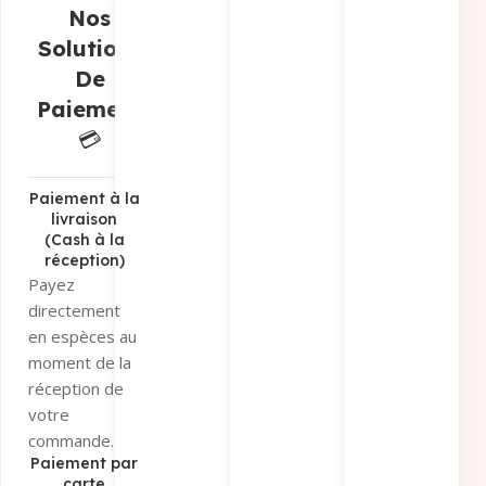
magasin
si
Nos
vous préférez
Solutions
récupérer
De
votre
Paiement
commande sur
place.
💳
Paiement par
virement
bancaire
Paiement à la
livraison
Sélectionnez «
(Cash à la
Paiement par
réception)
virement » et
Payez
recevez nos
directement
coordonnées
en espèces au
bancaires par
moment de la
e-mail et
réception de
WhatsApp.
votre
Conditions
:
commande.
Uniquement
Paiement par
via
Virement
carte