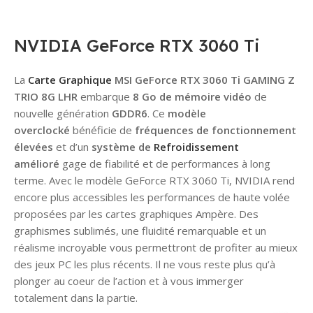
(Entreprises
virement
uniquement)
bancaire
Réservé aux
Sélectionnez «
NVIDIA GeForce RTX 3060 Ti
sociétés
Paiement par
souhaitant
virement » et
La
Carte Graphique
MSI GeForce RTX 3060 Ti GAMING Z
régler leurs
recevez nos
TRIO 8G LHR
embarque
8 Go de mémoire vidéo
de
achats par
coordonnées
nouvelle génération
GDDR6
. Ce
modèle
chèque
bancaires par
overclocké
bénéficie de
fréquences de fonctionnement
bancaire
e-mail et
élevées
et d’un
système de
Refroidissement
certifié
WhatsApp.
.
amélioré
gage de fiabilité et de performances à long
La commande
Conditions
:
terme. Avec le modèle GeForce RTX 3060 Ti, NVIDIA rend
sera
Uniquement
encore plus accessibles les performances de haute volée
confirmée
via
Virement
proposées par les cartes graphiques Ampère. Des
uniquement
Interbancaire
graphismes sublimés, une fluidité remarquable et un
après
Immédiat
.
réalisme incroyable vous permettront de profiter au mieux
encaissement
Envoyez-nous
des jeux PC les plus récents. Il ne vous reste plus qu’à
et validation
la
preuve de
plonger au coeur de l’action et à vous immerger
du chèque par
paiement
totalement dans la partie.
notre banque.
pour