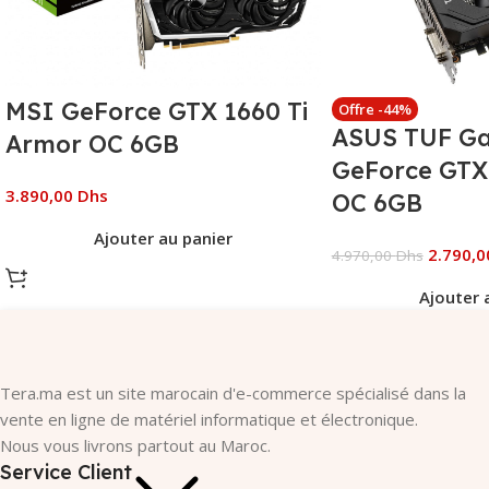
MSI GeForce GTX 1660 Ti
Offre -44%
ASUS TUF G
Armor OC 6GB
GeForce GTX
3.890,00
Dhs
OC 6GB
Ajouter au panier
2.790,
4.970,00
Dhs
Ajouter 
Tera.ma est un site marocain d'e-commerce spécialisé dans la
vente en ligne de matériel informatique et électronique.
Nous vous livrons partout au Maroc.
Service Client