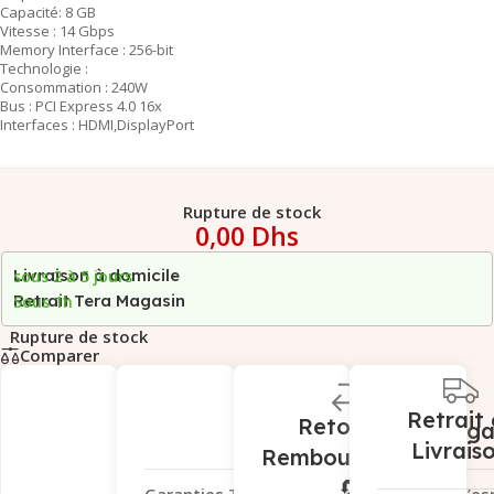
Capacité: 8 GB
Vitesse : 14 Gbps
Memory Interface : 256-bit
Technologie :
Consommation : 240W
Bus : PCI Express 4.0 16x
Interfaces : HDMI,DisplayPort
Rupture de stock
0,00
Dhs
Livraison à domicile
sous 2 à 5 jours
Retrait Tera Magasin
Sous 1h
Rupture de stock
Comparer
Retrait 
Retour et
Garantie Léga
Livrais
Remboursement
🔄