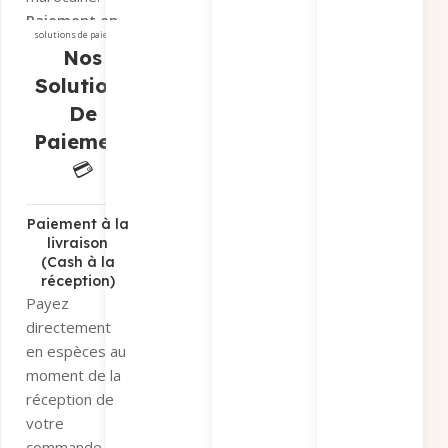
Paiement en
solutions de paiement
magasin
si
Nos
vous préférez
Solutions
récupérer
De
votre
Paiement
commande sur
place.
💳
Paiement par
virement
bancaire
Paiement à la
livraison
Sélectionnez «
(Cash à la
Paiement par
réception)
virement » et
Payez
recevez nos
directement
coordonnées
en espèces au
bancaires par
moment de la
e-mail et
réception de
WhatsApp.
votre
Conditions
:
commande.