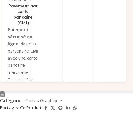
Uniquement
Paiement par
via
Virement
carte
bancaire
Interbancaire
(CMI)
Immédiat
.
Paiement
Envoyez-nous
sécurisé en
la
preuve de
ligne
via notre
paiement
partenaire
CMI
pour
avec une carte
validation.
bancaire
Paiement sous
marocaine.
12 heures
Paiement en
après
magasin
si
validation du
vous préférez
panier, sinon la
Catégorie :
Cartes Graphiques
récupérer
commande
votre
Partagez Ce Produit
sera annulée.
commande sur
Paiement par
place.
chèque
Paiement par
bancaire