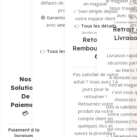
le magasin Te
défauts de fabrication. En cas de problème, n
en magasin
Nous travaill
processus de dépannage et de retour 
✅ Suivi simple depuis
avec des
🟢
Garantie Tera.ma Seconde Vie
– Valable s
votre espace client
transporteu
Livraison à domi
avec
une couverture de 6 mois
contre le
👉
Tous les détails
Retrait 
fiables pour ga
réparation ou remplacemen
ici
Satisfait ou remboursé
Livrais
un suivi en t
Retour et
Garantie du fabricant​
Garantie 
réel et une séc
Remboursement
👉
Tous les détails ici
optimale de v
Livraison rapi
🔄
colis.
sécurisée par
👉
Tous les dé
au Maroc !
ici
Pas satisfait de votre
À domicile ou
Nos
achat ? Vous avez 14
retrait magas
Solutions
jours pour le
c’est vous q
De
retourner !
choisissez 
Retournez votre
Paiement
Dès la validati
produit via votre
💳
votre comma
compte client en
sélectionnez l’
quelques clics et
qui vous convi
Paiement à la
suivez la procédure.
✅
Livraison r
livraison