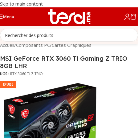
Skip to main content
Menu
Accueil
/
Composants PC
/
Cartes Graphiques
MSI GeForce RTX 3060 Ti Gaming Z TRIO
8GB LHR
UGS :
RTX 3060 Ti Z TRIO
ÉPUISÉ