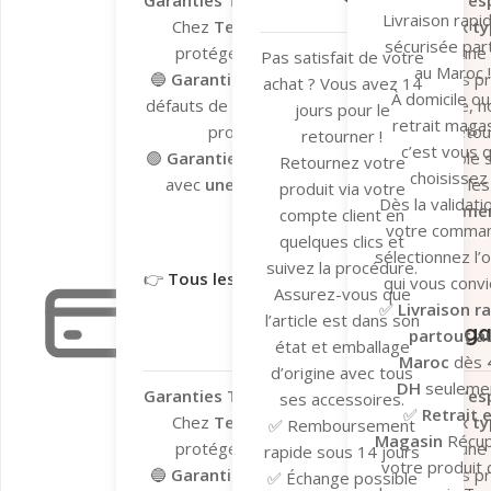
Garanties Tera.ma – Votre tranquillité d’esp
Livraison rapi
Chez
Tera.ma
, nous vous offrons
deux ty
sécurisée par
protéger vos achats et vous garantir une
Pas satisfait de votre
au Maroc !
🔵
Garantie du fabricant
– Valable sur les p
achat ? Vous avez 14
À domicile ou
défauts de fabrication. En cas de problème, n
jours pour le
retrait magas
processus de dépannage et de retour 
retourner !
c’est vous q
🟢
Garantie Tera.ma Seconde Vie
– Valable s
Retournez votre
choisissez 
avec
une couverture de 6 mois
contre le
produit via votre
Dès la validati
réparation ou remplacemen
compte client en
votre comma
Garantie du fabricant​
Garantie 
quelques clics et
sélectionnez l’
suivez la procédure.
👉
Tous les détails ici
qui vous convi
Assurez-vous que
✅
Livraison r
Garantie légale
l’article est dans son
Garantie Léga
partout a
état et emballage
Maroc
dès
d’origine avec tous
DH
seulemen
Garanties Tera.ma – Votre tranquillité d’esp
ses accessoires.
✅
Retrait 
Chez
Tera.ma
, nous vous offrons
deux ty
✅ Remboursement
Magasin
Récu
protéger vos achats et vous garantir une
rapide sous 14 jours
votre produit
🔵
Garantie du fabricant
– Valable sur les p
✅ Échange possible