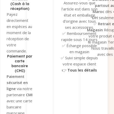
Assurez-vous que
(Cash à la
partout a
réception)
l’article est dans son
Maroc
dès
Payez
état et emballage
DH
seulemen
directement
d’origine avec tous
✅
Retrait 
en espèces au
ses accessoires.
Magasin
Récu
moment de la
✅ Remboursement
votre produit
réception de
rapide sous 14 jours
le magasin Te
votre
✅ Échange possible
Nous travaill
commande.
en magasin
avec des
Paiement par
✅ Suivi simple depuis
transporteu
carte
votre espace client
bancaire
fiables pour ga
👉
Tous les détails
(CMI)
un suivi en t
ici
Paiement
réel et une séc
sécurisé en
optimale de v
ligne
via notre
colis.
partenaire
CMI
👉
Tous les dé
avec une carte
ici
bancaire
marocaine.