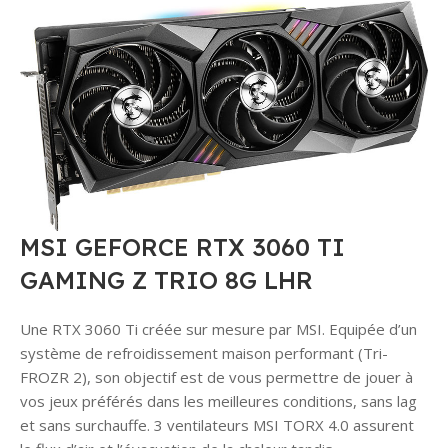
validation.
Besoin d’aide
Paiement sous
?
Notre
12 heures
service client
après
est disponible
validation du
pour répondre
panier, sinon la
à toutes vos
commande
questions sur
sera annulée.
les paiements
Paiement par
!
chèque
bancaire
MSI
GEFORCE RTX 3060 TI
(Entreprises
uniquement)
GAMING Z TRIO 8G LHR
Réservé aux
sociétés
Une RTX 3060 Ti créée sur mesure par MSI. Equipée d’un
souhaitant
système de refroidissement maison performant (Tri-
régler leurs
FROZR 2), son objectif est de vous permettre de jouer à
achats par
vos jeux préférés dans les meilleures conditions, sans lag
chèque
et sans surchauffe. 3 ventilateurs MSI TORX 4.0 assurent
bancaire