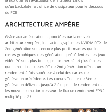
le flux d’air et l’évacuation de la chaleur tandis
certifié
.
qu’un backplate fait office de dissipateur pour le dessous
La commande
du PCB.
sera
confirmée
ARCHITECTURE AMPÈRE
uniquement
après
Grâce aux améliorations apportées par la nouvelle
encaissement
architecture Ampère, les cartes graphiques NVIDIA RTX de
et validation
2nd génération sont encore plus performantes que les
du chèque par
cartes graphiques des générations précédentes. Les jeux
notre banque.
vidéo PC sont plus beaux, plus immersifs et plus fluides
Besoin d’aide
que jamais. Les coeurs RT de 2nd génération offrent un
?
Notre
rendement 2 fois supérieur à celui des cartes de la
service client
génération précédente. Les coeurs Tensor de 3ème
est disponible
génération délivrent jusqu’à 2 fois plus de rendement et
pour répondre
les nouveaux multiprocesseur de flux un rendement FP32
à toutes vos
multiplié par 2 !
questions sur
les paiements
!