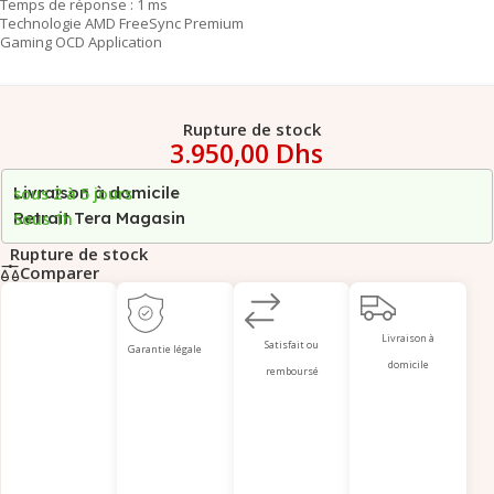
Temps de réponse : 1 ms
Technologie AMD FreeSync Premium
Gaming OCD Application
Rupture de stock
3.950,00
Dhs
Livraison à domicile
sous 2 à 5 jours
Retrait Tera Magasin
Sous 1h
Rupture de stock
Comparer
Livraison à
Satisfait ou
Garantie légale
domicile
remboursé