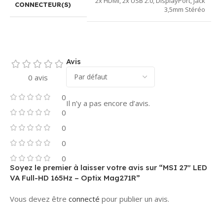
2x HDMI
,
2x USB 2.0
,
DisplayPort
,
Jack
CONNECTEUR(S)
3,5mm Stéréo
Avis
0 avis
0
Il n’y a pas encore d’avis.
0
0
0
0
Soyez le premier à laisser votre avis sur “MSI 27″ LED
VA Full-HD 165Hz – Optix Mag271R”
Vous devez être
connecté
pour publier un avis.