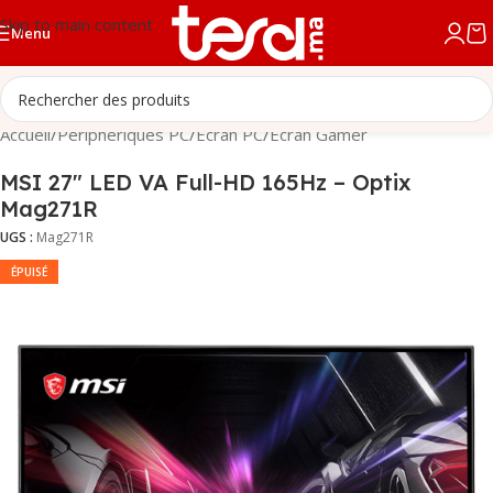
Skip to main content
Menu
Accueil
/
Périphériques PC
/
Écran PC
/
Écran Gamer
MSI 27″ LED VA Full-HD 165Hz – Optix
Mag271R
UGS :
Mag271R
ÉPUISÉ