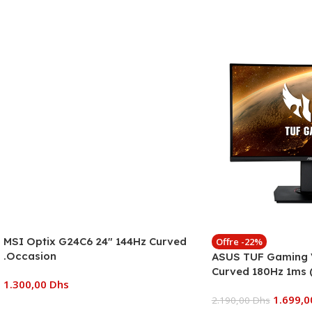
MSI Optix G24C6 24″ 144Hz Curved
Offre -22%
.Occasion
ASUS TUF Gaming
Curved 180Hz 1ms
1.300,00
Dhs
B01170)
1.699,
2.190,00
Dhs