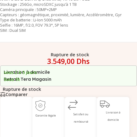
Stockage : 256Go, microSDXC jusqu’à 1 TB
Caméra principale : 50MP+2MP
Capteurs : géomagnétique, proximité, lumière, Accéléromètre, Gyr
Type de batterie : Li-Ion 5000 mAh
Selfie : 16MP, f/2.0, FOV 79.3°, 5P lens
SIM : Dual SIM
Rupture de stock
3.549,00
Dhs
Livraison à domicile
sous 2 à 5 jours
Retrait Tera Magasin
Sous 1h
Rupture de stock
Comparer
Livraison à
Satisfait ou
Garantie légale
domicile
remboursé