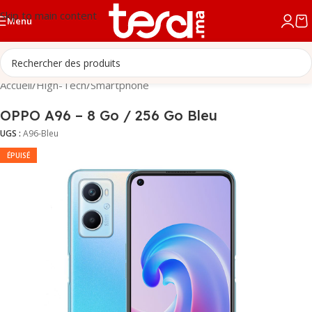
Skip to main content
Menu
Accueil
/
High-Tech
/
Smartphone
OPPO A96 – 8 Go / 256 Go Bleu
UGS :
A96-Bleu
ÉPUISÉ