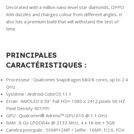
Decorated with a million nano-level star diamonds, OPPO
A96 dazzles and changes colour from different angles. It
also has a premium build that will withstand the test of
time.
PRINCIPALES
CARACTÉRISTIQUES :
Processeur : Qualcomm Snapdragon 680/8 cores, up to 2.4
GHz
Système : Android ColorOS 11.1
Écran : AMOLED 6.59″ Full-HD+ 1080 x 2412 pixels 90 HZ
Pixel Density 401PPI
GPU : Qualcomm® Adreno™ GPU 610 @ 1.1 GHz
RAM : 8 Go LPDDR4x @ 2133 MHz, 4 x 16-bit + 5GB
Caméra principale : 50MP+2MP / Selfie : 16MP, f/2.0, FOV