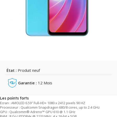
État :
Produit neuf
Garantie :
12 Mois
Les points forts
Ecran : AMOLED 6.59″ Full-HD+ 1080 x 2412 pixels 90 HZ
Processeur : Qualcomm Snapdragon 680/8 cores, up to 2.4 GHz
GPU : Qualcomm® Adreno™ GPU 610 @ 1.1 GHz
RAM : 8 Go LPDDR4x @ 2133 MHz, 4 x 16-bit + 5GB