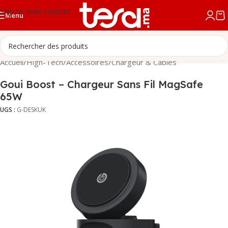
Skip to main content
Menu
Accueil
/
High-Tech
/
Accessoires
/
Chargeur & Câbles
Goui Boost – Chargeur Sans Fil MagSafe
65W
UGS :
G-DESKUK