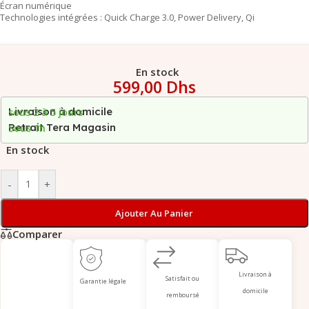
Écran numérique
Technologies intégrées : Quick Charge 3.0, Power Delivery, Qi
En stock
599,00
Dhs
Livraison à domicile
sous 2 à 5 jours
Retrait Tera Magasin
Sous 1h
En stock
-
+
Ajouter Au Panier
Comparer
Livraison à
Satisfait ou
Garantie légale
domicile
remboursé