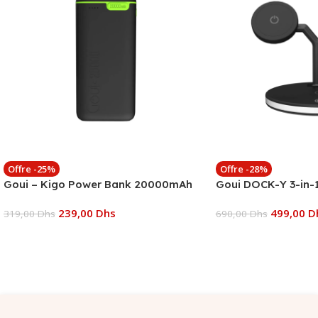
Offre -25%
Offre -28%
Goui – Kigo Power Bank 20000mAh
Goui DOCK-Y 3-in-1
239,00
Dhs
499,00
D
319,00
Dhs
690,00
Dhs
Ajouter Au Panier
Ajouter Au Panier