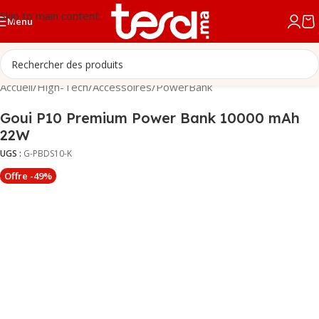
Skip to main content
Menu
Accueil
/
High-Tech
/
Accessoires
/
PowerBank
Goui P10 Premium Power Bank 10000 mAh
22W
UGS :
G-PBDS10-K
Offre -49%