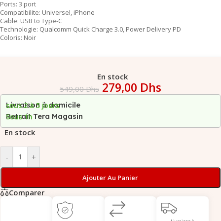
Ports: 3 port
Compatibilite: Universel, iPhone
Cable: USB to Type-C
Technologie: Qualcomm Quick Charge 3.0, Power Delivery PD
Coloris: Noir
En stock
279,00
Dhs
549,00
Dhs
Livraison à domicile
sous 2 à 5 jours
Retrait Tera Magasin
Sous 1h
En stock
-
+
Ajouter Au Panier
Comparer