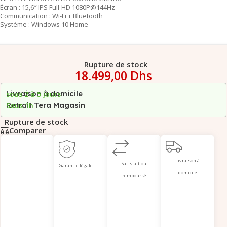
Écran : 15,6″ IPS Full-HD 1080P@144Hz
Communication : Wi-Fi + Bluetooth
Système : Windows 10 Home
Rupture de stock
18.499,00
Dhs
Livraison à domicile
sous 2 à 5 jours
Retrait Tera Magasin
Sous 1h
Rupture de stock
Comparer
Livraison à
Satisfait ou
Garantie légale
domicile
remboursé