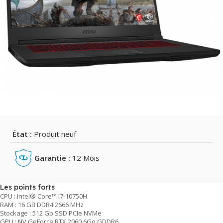
État :
Produit neuf
Garantie :
12 Mois
Les points forts
CPU : Intel® Core™ i7-10750H
RAM : 16 GB DDR4 2666 MHz
Stockage : 512 Gb SSD PCIe NVMe
GPU : NV GeForce RTX 2060 6Go GDDR6