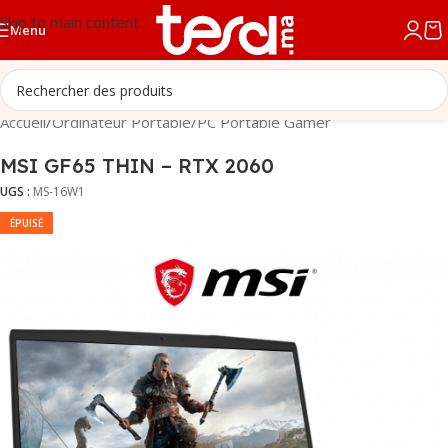
Skip to main content
Menu
Accueil
/
Ordinateur Portable
/
PC Portable Gamer
MSI GF65 THIN – RTX 2060
UGS :
MS-16W1
ÉPUISÉ