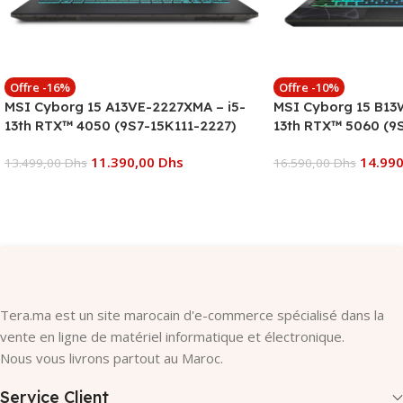
Offre -16%
Offre -10%
MSI Cyborg 15 A13VE-2227XMA – i5-
MSI Cyborg 15 B13
13th RTX™ 4050 (9S7-15K111-2227)
13th RTX™ 5060 (9
11.390,00
Dhs
14.99
13.499,00
Dhs
16.590,00
Dhs
Ajouter Au Panier
Ajouter Au Panier
Tera.ma est un site marocain d'e-commerce spécialisé dans la
vente en ligne de matériel informatique et électronique.
Nous vous livrons partout au Maroc.
Service Client